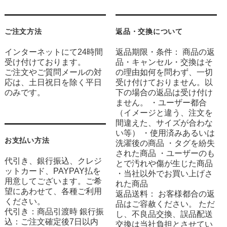
ご注文方法
返品・交換について
インターネットにて24時間
返品期限・条件： 商品の返
受け付けております。
品・キャンセル・交換はそ
ご注文やご質問メールの対
の理由如何を問わず、一切
応は、土日祝日を除く平日
受け付けておりません。以
のみです。
下の場合の返品は受け付け
ません。 ・ユーザー都合
（イメージと違う、注文を
間違えた、サイズが合わな
い等） ・使用済みあるいは
お支払い方法
洗濯後の商品 ・タグを紛失
された商品 ・ユーザーのも
代引き、銀行振込、クレジ
とで汚れや傷が生じた商品
ットカード、PAYPAY払を
・当社以外でお買い上げさ
用意してございます。ご希
れた商品
望にあわせて、各種ご利用
返品送料： お客様都合の返
ください。
品はご容赦ください。 ただ
代引き：商品引渡時 銀行振
し、不良品交換、誤品配送
込：ご注文確定後7日以内
交換は当社負担とさせてい