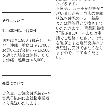
ただきます。
不良品： 万一不良品等がご
ざいましたら、当店の在庫
状況を確認のうえ、新品、
送料について
または同等品と交換させて
いただきます。 商品到着後
16,500円以上は0円
7日以内にメールまたは電
話でご連絡ください。それ
送料は￥1,980（税込）、た
を過ぎますと返品交換のご
だし沖縄・離島は￥7,700。
要望はお受けできなくなり
お買い上げ金額が￥16,500
ますので、ご了承くださ
を超えた場合は無料、ただ
い。
し沖縄・離島は￥6,600。
発送について
ご入金、ご注文確認後2～4
営業日以内に当社指定業者
より発送いたします。