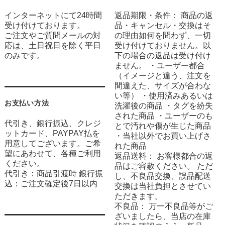
インターネットにて24時間
返品期限・条件： 商品の返
受け付けております。
品・キャンセル・交換はそ
ご注文やご質問メールの対
の理由如何を問わず、一切
応は、土日祝日を除く平日
受け付けておりません。以
のみです。
下の場合の返品は受け付け
ません。 ・ユーザー都合
（イメージと違う、注文を
間違えた、サイズが合わな
い等） ・使用済みあるいは
お支払い方法
洗濯後の商品 ・タグを紛失
された商品 ・ユーザーのも
代引き、銀行振込、クレジ
とで汚れや傷が生じた商品
ットカード、PAYPAY払を
・当社以外でお買い上げさ
用意してございます。ご希
れた商品
望にあわせて、各種ご利用
返品送料： お客様都合の返
ください。
品はご容赦ください。 ただ
代引き：商品引渡時 銀行振
し、不良品交換、誤品配送
込：ご注文確定後7日以内
交換は当社負担とさせてい
ただきます。
不良品： 万一不良品等がご
ざいましたら、当店の在庫