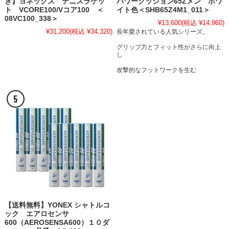
き】ヨネックス テニスラケッ
パワークッション65Zメン ホワ
ト VCORE100/Vコア100 ＜
イト色＜SHB65Z4M1_011＞
08VC100_338＞
¥13,600
(税込 ¥14,960)
¥31,200
(税込 ¥34,320)
長年愛されている人気シリーズ。
グリップ力とフィット性がさらに向上
し
攻撃的なフットワークを生む
【送料無料】YONEX シャトルコ
ック エアロセンサ
600（AEROSENSA600）１０ダ