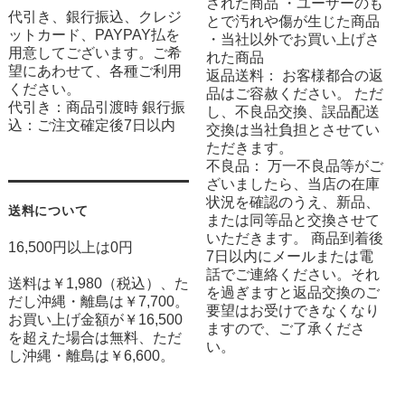
された商品 ・ユーザーのも
代引き、銀行振込、クレジ
とで汚れや傷が生じた商品
ットカード、PAYPAY払を
・当社以外でお買い上げさ
用意してございます。ご希
れた商品
望にあわせて、各種ご利用
返品送料： お客様都合の返
ください。
品はご容赦ください。 ただ
代引き：商品引渡時 銀行振
し、不良品交換、誤品配送
込：ご注文確定後7日以内
交換は当社負担とさせてい
ただきます。
不良品： 万一不良品等がご
ざいましたら、当店の在庫
状況を確認のうえ、新品、
送料について
または同等品と交換させて
いただきます。 商品到着後
16,500円以上は0円
7日以内にメールまたは電
話でご連絡ください。それ
送料は￥1,980（税込）、た
を過ぎますと返品交換のご
だし沖縄・離島は￥7,700。
要望はお受けできなくなり
お買い上げ金額が￥16,500
ますので、ご了承くださ
を超えた場合は無料、ただ
い。
し沖縄・離島は￥6,600。