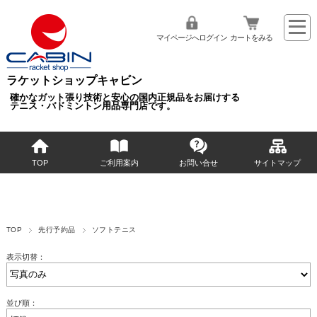
マイページへログイン
カートをみる
ラケットショップキャビン
確かなガット張り技術と安心の国内正規品をお届けする
テニス・バドミントン用品専門店です。
TOP
ご利用案内
お問い合せ
サイトマップ
TOP
先行予約品
ソフトテニス
表示切替：
並び順：