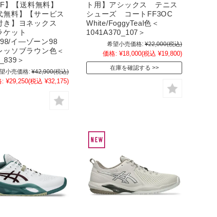
FF】【送料無料】
ト用】アシックス テニス
代無料】【サービス
シューズ コートFF3OC
付き】ヨネックス
White/FoggyTeal色＜
ラケット
1041A370_107＞
E98/イ―ゾーン98
希望小売価格:
¥22,000
(税込)
レッソブラウン色＜
価格:
¥18,000
(税込 ¥19,800)
8_839＞
在庫を確認する
望小売価格:
¥42,900
(税込)
:
¥29,250
(税込 ¥32,175)