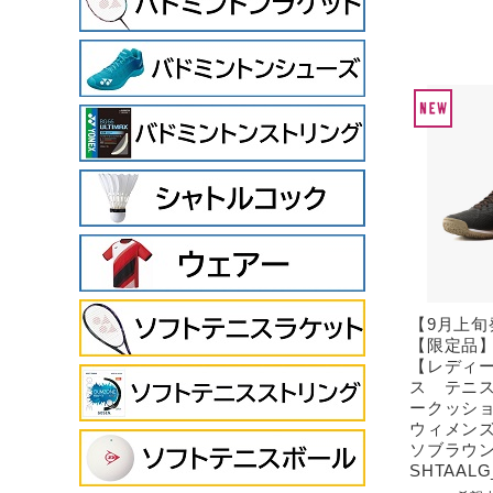
【9月上旬
【限定品】
【レディ
ス テニ
ークッシ
ウィメン
ソブラウ
SHTAALG