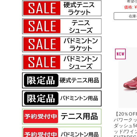
希望小
価格:
¥
在庫
【20％O
パワーク
ダッシュ5
ッド/ワイ