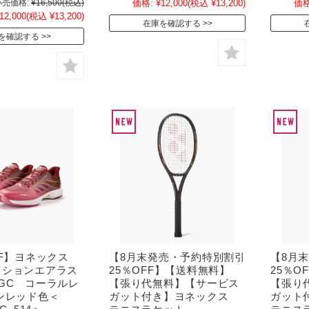
売価格:
¥16,500
(税込)
価格:
¥12,000
(税込 ¥13,200)
価格
12,000
(税込 ¥13,200)
在庫を確認する
を確認する
FF】ヨネックス
【8月末発売・予約特別割引
【8月
ッションエアラス
25％OFF】【送料無料】
25％O
GC コーラルレ
【張り代無料】【サービス
【張り
ンレッド色＜
ガット付き】ヨネックス
ガット