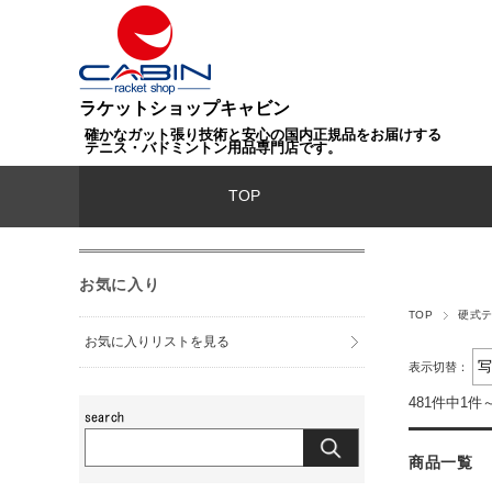
ラケットショップキャビン
確かなガット張り技術と安心の国内正規品をお届けする
テニス・バドミントン用品専門店です。
TOP
お気に入り
TOP
硬式
お気に入りリストを見る
表示切替：
481件中1件
商品一覧