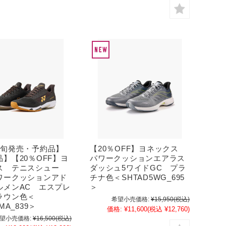
上旬発売・予約品】
【20％OFF】ヨネックス
】【20％OFF】ヨ
パワークッションエアラス
ス テニスシュー
ダッシュ5ワイドGC プラ
ワークッションアド
チナ色＜SHTAD5WG_695
ルメンAC エスプレ
＞
ラウン色＜
希望小売価格:
¥15,950
(税込)
MA_839＞
価格:
¥11,600
(税込 ¥12,760)
望小売価格:
¥16,500
(税込)