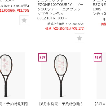
C_514＞
テニスラケット
テニス
EZONE100TOUR/イ―ゾー
EZON
売価格:
¥15,950
(税込)
ン100ツアー エスプレッ
100S
11,600
(税込 ¥12,760)
ソブラウン色＜
ン色＜08
08EZ10TR_839＞
希
希望小売価格:
¥42,900
(税込)
価格
価格:
¥29,250
(税込 ¥32,175)
発売・予約特別割引
【8月末発売・予約特別割引
【8月