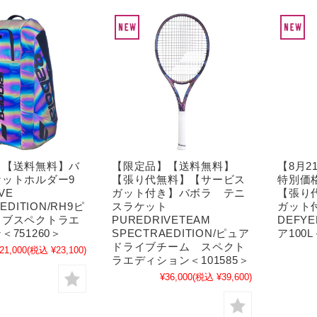
】【送料無料】バ
【限定品】【送料無料】
【8月
ケットホルダー9
【張り代無料】【サービス
特別価
IVE
ガット付き】バボラ テニ
【張り
EDITION/RH9ピ
スラケット
ガット
イブスペクトラエ
PUREDRIVETEAM
DEFY
751260＞
SPECTRAEDITION/ピュア
ア100L
ドライブチーム スペクト
21,000
(税込 ¥23,100)
ラエディション＜101585＞
¥36,000
(税込 ¥39,600)