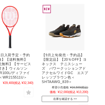
21日入荷予定・予約
【9月上旬発売・予約品】
格】【送料無料】
【限定品】【20％OFF】ヨ
代無料】【サービス
ネックス テニスシュー
付き】ウィルソン
ズ パワークッションアド
ER100L/ディファイ
アクセルワイドGC エスプ
＜WR215511U＞
レッソブラウン色＜
SHTAAWG_839＞
¥29,400
(税込 ¥32,340)
希望小売価格:
¥16,500
(税込)
価格:
¥12,000
(税込 ¥13,200)
在庫を確認する