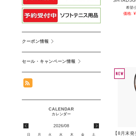
SHTAD5G
希望小
価格:
¥
クーポン情報
セール・キャンペーン情報
2026/08
【8月末
日
月
火
水
木
金
土