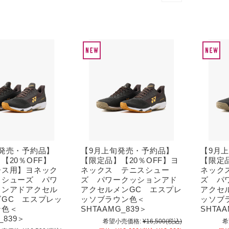
発売・予約品】
【9月上旬発売・予約品】
【9月
【20％OFF】
【限定品】【20％OFF】ヨ
【限定品
ース用】ヨネック
ネックス テニスシュー
ネック
スシューズ パワ
ズ パワークッションアド
ズ パ
ョンアドアクセル
アクセルメンGC エスプレ
アクセ
ズGC エスプレッ
ッソブラウン色＜
ッソブ
ン色＜
SHTAAMG_839＞
SHTAA
_839＞
希望小売価格:
¥16,500
(税込)
希