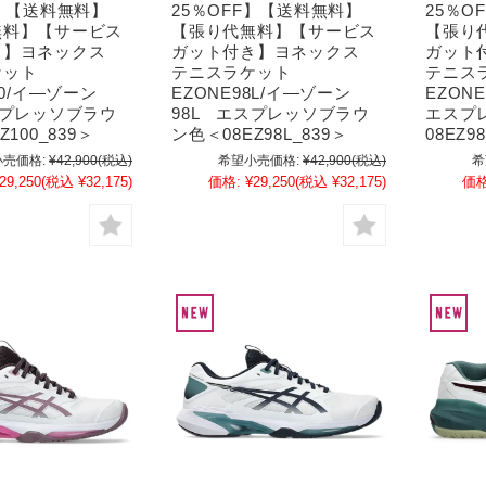
F】【送料無料】
25％OFF】【送料無料】
25％O
無料】【サービス
【張り代無料】【サービス
【張り
き】ヨネックス
ガット付き】ヨネックス
ガット
ケット
テニスラケット
テニス
00/イ―ゾーン
EZONE98L/イ―ゾーン
EZON
スプレッソブラウ
98L エスプレッソブラウ
エスプ
100_839＞
ン色＜08EZ98L_839＞
08EZ9
売価格:
¥42,900
(税込)
希望小売価格:
¥42,900
(税込)
希
29,250
(税込 ¥32,175)
価格:
¥29,250
(税込 ¥32,175)
価格