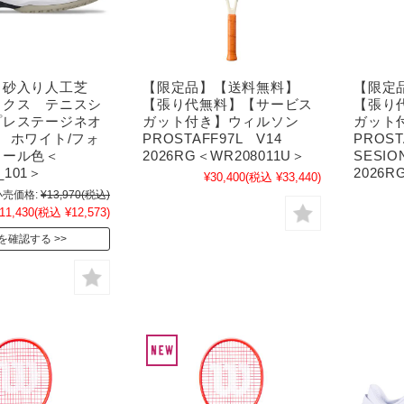
・砂入り人工芝
【限定品】【送料無料】
【限定
ックス テニスシ
【張り代無料】【サービス
【張り
プレステージネオ
ガット付き】ウィルソン
ガット
 ホワイト/フォ
PROSTAFF97L V14
PROS
ィール色＜
2026RG＜WR208011U＞
SESI
_101＞
2026R
¥30,400
(税込 ¥33,440)
売価格:
¥13,970
(税込)
11,430
(税込 ¥12,573)
を確認する