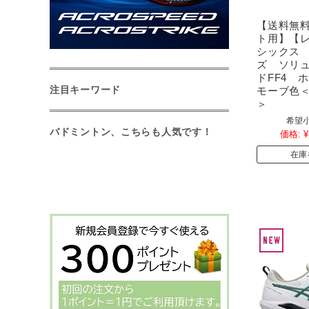
【送料無
ト用】【
シックス
ズ ソリ
ドFF4 
注目キーワード
モーブ色＜1
＞
希望小
バドミントン、こちらも人気です！
価格:
¥
在庫