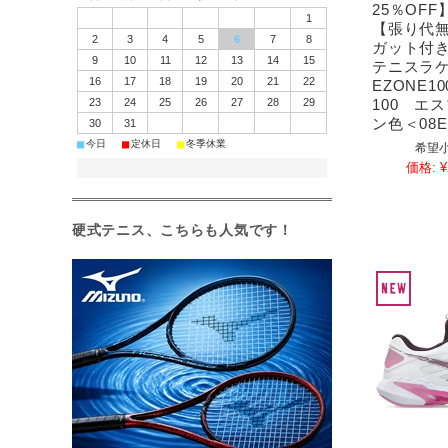
25％OF
1
【張り代
2
3
4
5
6
7
8
ガット付
9
10
11
12
13
14
15
テニスラ
16
17
18
19
20
21
22
EZONE1
100 エ
23
24
25
26
27
28
29
ン色＜08EZ
30
31
■
■
■
今日
定休日
冬季休業
希望小
価格:
¥
硬式テニス、こちらも人気です！