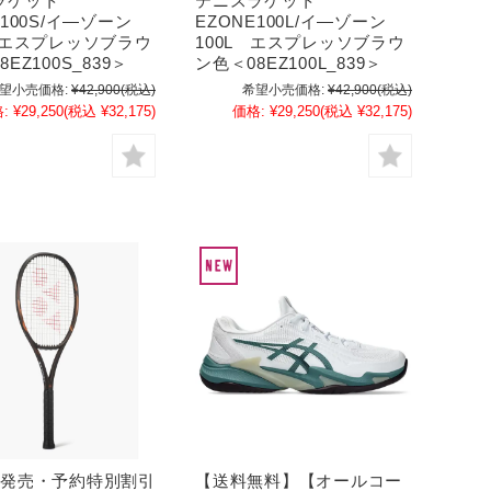
ラケット
テニスラケット
E100S/イ―ゾーン
EZONE100L/イ―ゾーン
 エスプレッソブラウ
100L エスプレッソブラウ
EZ100S_839＞
ン色＜08EZ100L_839＞
望小売価格:
¥42,900
(税込)
希望小売価格:
¥42,900
(税込)
:
¥29,250
(税込 ¥32,175)
価格:
¥29,250
(税込 ¥32,175)
末発売・予約特別割引
【送料無料】【オールコー