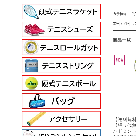
表示切替：
32件中1件～
商品一覧
【送料無料
【張り代
バドミン