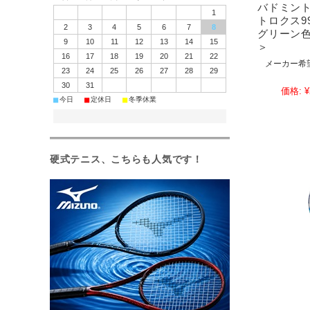
バドミント
1
トロクス9
2
3
4
5
6
7
8
グリーン色＜
9
10
11
12
13
14
15
＞
16
17
18
19
20
21
22
メーカー希
23
24
25
26
27
28
29
30
31
価格:
¥
■
■
■
今日
定休日
冬季休業
硬式テニス、こちらも人気です！