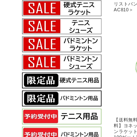
リストバン
AC810＞
【送料無
料】ヨネッ
ンラケッ