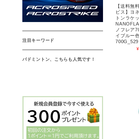
【送料無
ビス】ヨネ
トンラケ
NANOFLA
ノフレア7
イブルー色
注目キーワード
700G_52
¥
バドミントン、こちらも人気です！