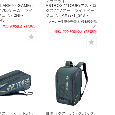
ンラケット
LARE700GAME/ナ
ASTROX77TOUR/アストロ
ア700ゲーム ライ
クス77ツアー ライトベー
ュ色＜2NF-
ジュ色＜AX77-T_343＞
343＞
メーカー希望小売価格:
¥28,600
(税
¥16,200
(税込 ¥17,820)
込)
価格:
¥20,800
(税込 ¥22,880)
クス ラケットバッ
ヨネックス バックパック