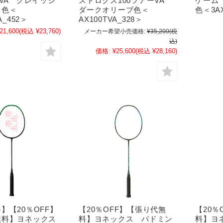
ムVA グレイッシ
ストロクス100ツアーVA
ゲーム
ュ色＜
ダークオリーブ色＜
色＜3AX
A_452＞
AX100TVA_328＞
21,600
(税込 ¥23,760)
メーカー希望小売価格:
¥35,200
(税
込)
価格:
¥25,600
(税込 ¥28,160)
】【20％OFF】
【20％OFF】【張り代無
【20％
無料】ヨネックス
料】ヨネックス バドミン
料】ヨ