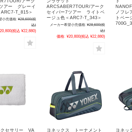
ER7TOUR/アーク
ンラケット
ト
7ツアー グレーイ
ARCSABER7TOUR/アーク
NANOF
RC7-T_815＞
セイバー7ツアー ライトベ
ノフレ
ージュ色＜ARC7-T_343＞
トベージ
望小売価格:
¥28,600
(税
700G_
メーカー希望小売価格:
¥28,600
(税
込)
20,800
(税込 ¥22,880)
込)
価格:
¥20,800
(税込 ¥22,880)
 アクセサリー VA
ヨネックス トーナメント
ヨネッ