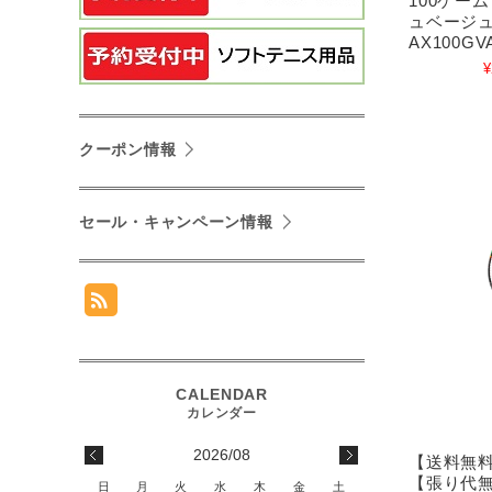
100ゲー
ュベージ
AX100GV
¥
クーポン情報
セール・キャンペーン情報
2026/08
【送料無料
【張り代
日
月
火
水
木
金
土