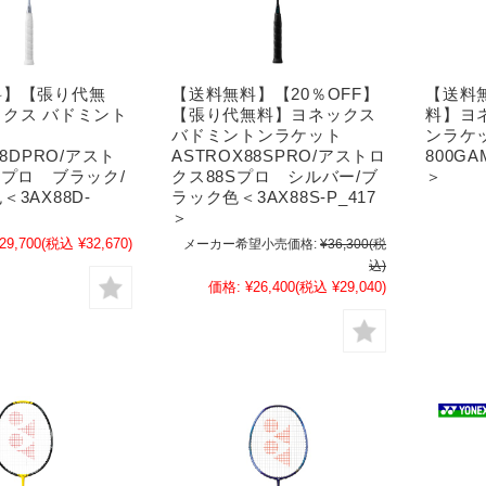
料】【張り代無
【送料無料】【20％OFF】
【送料
クス バドミント
【張り代無料】ヨネックス
料】ヨ
ト
バドミントンラケット
ンラケ
88DPRO/アスト
ASTROX88SPRO/アストロ
800GA
Dプロ ブラック/
クス88Sプロ シルバー/ブ
＞
3AX88D-
ラック色＜3AX88S-P_417
＞
29,700
(税込 ¥32,670)
メーカー希望小売価格:
¥36,300
(税
込)
価格:
¥26,400
(税込 ¥29,040)