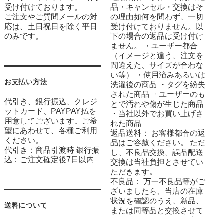
受け付けております。
品・キャンセル・交換はそ
ご注文やご質問メールの対
の理由如何を問わず、一切
応は、土日祝日を除く平日
受け付けておりません。以
のみです。
下の場合の返品は受け付け
ません。 ・ユーザー都合
（イメージと違う、注文を
間違えた、サイズが合わな
い等） ・使用済みあるいは
お支払い方法
洗濯後の商品 ・タグを紛失
された商品 ・ユーザーのも
代引き、銀行振込、クレジ
とで汚れや傷が生じた商品
ットカード、PAYPAY払を
・当社以外でお買い上げさ
用意してございます。ご希
れた商品
望にあわせて、各種ご利用
返品送料： お客様都合の返
ください。
品はご容赦ください。 ただ
代引き：商品引渡時 銀行振
し、不良品交換、誤品配送
込：ご注文確定後7日以内
交換は当社負担とさせてい
ただきます。
不良品： 万一不良品等がご
ざいましたら、当店の在庫
状況を確認のうえ、新品、
送料について
または同等品と交換させて