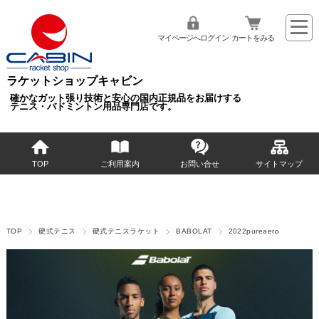
マイページへログイン
カートをみる
ラケットショップキャビン
確かなガット張り技術と安心の国内正規品をお届けする
テニス・バドミントン用品専門店です。
TOP
ご利用案内
お問い合せ
サイトマップ
TOP
硬式テニス
硬式テニスラケット
BABOLAT
2022pureaero