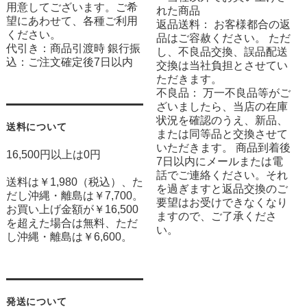
用意してございます。ご希
れた商品
望にあわせて、各種ご利用
返品送料： お客様都合の返
ください。
品はご容赦ください。 ただ
代引き：商品引渡時 銀行振
し、不良品交換、誤品配送
込：ご注文確定後7日以内
交換は当社負担とさせてい
ただきます。
不良品： 万一不良品等がご
ざいましたら、当店の在庫
状況を確認のうえ、新品、
送料について
または同等品と交換させて
いただきます。 商品到着後
16,500円以上は0円
7日以内にメールまたは電
話でご連絡ください。それ
送料は￥1,980（税込）、た
を過ぎますと返品交換のご
だし沖縄・離島は￥7,700。
要望はお受けできなくなり
お買い上げ金額が￥16,500
ますので、ご了承くださ
を超えた場合は無料、ただ
い。
し沖縄・離島は￥6,600。
発送について