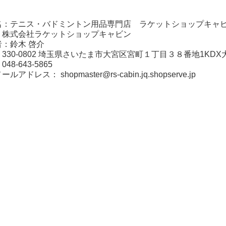
名：テニス・バドミントン用品専門店 ラケットショップキャ
：株式会社ラケットショップキャビン
：鈴木 啓介
330-0802 埼玉県さいたま市大宮区宮町１丁目３８番地1KDX
8-643-5865
メールアドレス：
shopmaster@rs-cabin.jq.shopserve.jp