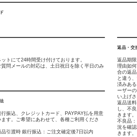
ド
返品・交
ネットにて24時間受け付けております。
返品期限
ご質問メールの対応は、土日祝日を除く平日のみ
理由如何
合の返品
と違う、
済みある
ーザーの
い上げさ
法
返品送料
し、不良
行振込、クレジットカード、PAYPAY払を用意
きます。
います。ご希望にあわせて、各種ご利用くださ
不良品：
況を確認
商品引渡時 銀行振込：ご注文確定後7日以内
きます。