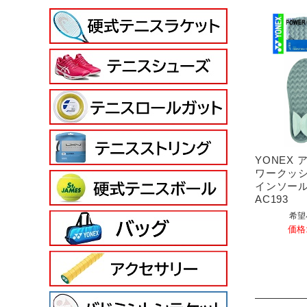
YONEX
ワークッ
インソー
AC193
希望
価格