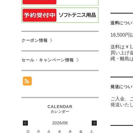
送料につい
16,500
クーポン情報
送料は￥1
買い上げ金
縄・離島は￥
セール・キャンペーン情報
発送につい
ご入金、
発送いた
2026/08
日
月
火
水
木
金
土