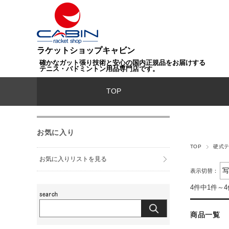
ラケットショップキャビン
確かなガット張り技術と安心の国内正規品をお届けする
テニス・バドミントン用品専門店です。
TOP
お気に入り
TOP
硬式
お気に入りリストを見る
表示切替：
4件中1件～
商品一覧