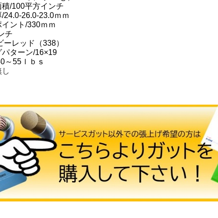
積/100平方インチ
4.0-26.0-23.0ｍｍ
イント/330ｍｍ
インチ
ビーレッド（338）
パターン/16×19
40～55ｌｂｓ
無し