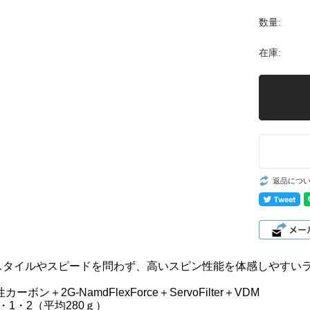
数量:
在庫:
返品につ
スタイルやスピードを問わず、高いスピン性能を体感しやすい
ーボン＋2G-NamdFlexForce＋ServoFilter＋VDM
0・1・2（平均280ｇ）