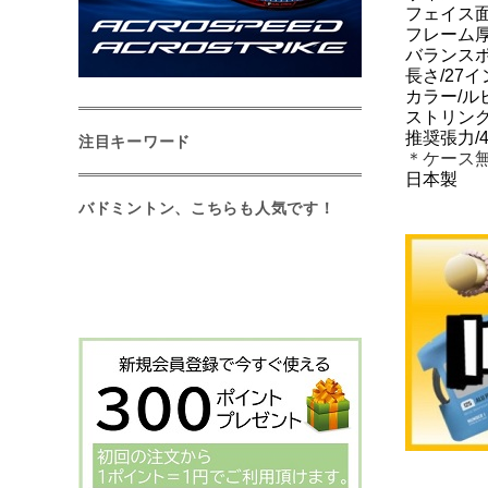
フェイス面
フレーム厚/2
バランスポ
長さ/27
カラー/ル
ストリング
推奨張力/
注目キーワード
＊ケース
日本製
バドミントン、こちらも人気です！