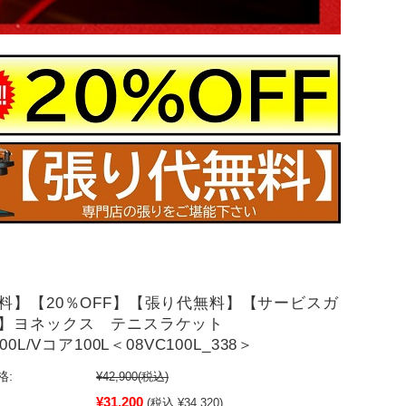
料】【20％OFF】【張り代無料】【サービスガ
き】ヨネックス テニスラケット
00L/Vコア100L＜08VC100L_338＞
格:
¥42,900
(税込)
¥31,200
(税込 ¥34,320)