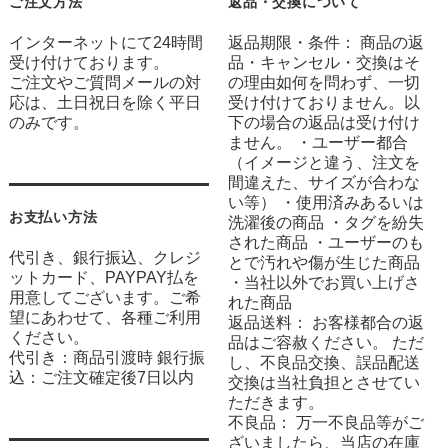
ご注文方法
返品・交換について
インターネットにて24時間
返品期限・条件： 商品の返
受け付けております。
品・キャンセル・交換はそ
ご注文やご質問メールの対
の理由如何を問わず、一切
応は、土日祝日を除く平日
受け付けておりません。以
のみです。
下の場合の返品は受け付け
ません。 ・ユーザー都合
（イメージと違う、注文を
間違えた、サイズが合わな
い等） ・使用済みあるいは
お支払い方法
洗濯後の商品 ・タグを紛失
された商品 ・ユーザーのも
代引き、銀行振込、クレジ
とで汚れや傷が生じた商品
ットカード、PAYPAY払を
・当社以外でお買い上げさ
用意してございます。ご希
れた商品
望にあわせて、各種ご利用
返品送料： お客様都合の返
ください。
品はご容赦ください。 ただ
代引き：商品引渡時 銀行振
し、不良品交換、誤品配送
込：ご注文確定後7日以内
交換は当社負担とさせてい
ただきます。
不良品： 万一不良品等がご
ざいましたら、当店の在庫