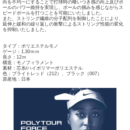
向を不均一にすることで打球時の喰いつき感の向上及びボ
ールのパワー維持を実現し、ボールの掴みを感じながらス
ピードボールを打つことを可能にいたしました。
また、ストリング繊維の分子配列を制御したことにより、
延伸と緩和の繰り返しの衝撃によるストリング性能の変化
を抑制いたしました。
タイプ：ポリエステルモノ
ゲージ：1.30ｍｍ
長さ：12ｍ
構造：モノフィラメント
素材：芯糸/ハイポリマーポリエステル
色：ブライトレッド（212）、ブラック（007）
原産地：日本