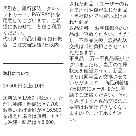
された商品 ・ユーザーのも
代引き、銀行振込、クレジ
とで汚れや傷が生じた商品
ットカード、PAYPAY払を
・当社以外でお買い上げさ
用意してございます。ご希
れた商品
望にあわせて、各種ご利用
返品送料： お客様都合の返
ください。
品はご容赦ください。 ただ
代引き：商品引渡時 銀行振
し、不良品交換、誤品配送
込：ご注文確定後7日以内
交換は当社負担とさせてい
ただきます。
不良品： 万一不良品等がご
ざいましたら、当店の在庫
状況を確認のうえ、新品、
送料について
または同等品と交換させて
いただきます。 商品到着後
16,500円以上は0円
7日以内にメールまたは電
話でご連絡ください。それ
送料は￥1,980（税込）、た
を過ぎますと返品交換のご
だし沖縄・離島は￥7,700。
要望はお受けできなくなり
お買い上げ金額が￥16,500
ますので、ご了承くださ
を超えた場合は無料、ただ
い。
し沖縄・離島は￥6,600。