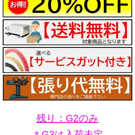
残り：G2のみ
＊G3は入荷未定