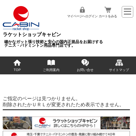
マイページへログイン
カートをみる
ラケットショップキャビン
確かなガット張り技術と安心の国内正規品をお届けする
テニス・バドミントン用品専門店です。
TOP
ご利用案内
お問い合せ
サイトマップ
ご指定のページは見つかりません。
削除されたかＵＲＬが変更されたため表示できません。