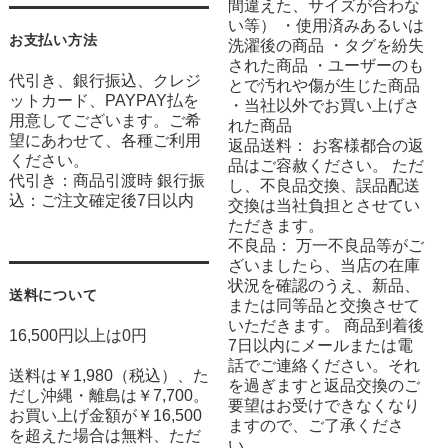
間違えた、サイズが合わな
い等） ・使用済みあるいは
お支払い方法
洗濯後の商品 ・タグを紛失
された商品 ・ユーザーのも
代引き、銀行振込、クレジ
とで汚れや傷が生じた商品
ットカード、PAYPAY払を
・当社以外でお買い上げさ
用意してございます。ご希
れた商品
望にあわせて、各種ご利用
返品送料： お客様都合の返
ください。
品はご容赦ください。 ただ
代引き：商品引渡時 銀行振
し、不良品交換、誤品配送
込：ご注文確定後7日以内
交換は当社負担とさせてい
ただきます。
不良品： 万一不良品等がご
ざいましたら、当店の在庫
状況を確認のうえ、新品、
送料について
または同等品と交換させて
いただきます。 商品到着後
16,500円以上は0円
7日以内にメールまたは電
話でご連絡ください。それ
送料は￥1,980（税込）、た
を過ぎますと返品交換のご
だし沖縄・離島は￥7,700。
要望はお受けできなくなり
お買い上げ金額が￥16,500
ますので、ご了承くださ
を超えた場合は無料、ただ
い。