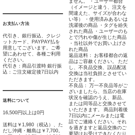
ません。 ・ユーザー都合
（イメージと違う、注文を
間違えた、サイズが合わな
い等） ・使用済みあるいは
お支払い方法
洗濯後の商品 ・タグを紛失
された商品 ・ユーザーのも
代引き、銀行振込、クレジ
とで汚れや傷が生じた商品
ットカード、PAYPAY払を
・当社以外でお買い上げさ
用意してございます。ご希
れた商品
望にあわせて、各種ご利用
返品送料： お客様都合の返
ください。
品はご容赦ください。 ただ
代引き：商品引渡時 銀行振
し、不良品交換、誤品配送
込：ご注文確定後7日以内
交換は当社負担とさせてい
ただきます。
不良品： 万一不良品等がご
ざいましたら、当店の在庫
状況を確認のうえ、新品、
送料について
または同等品と交換させて
いただきます。 商品到着後
16,500円以上は0円
7日以内にメールまたは電
話でご連絡ください。それ
送料は￥1,980（税込）、た
を過ぎますと返品交換のご
だし沖縄・離島は￥7,700。
要望はお受けできなくなり