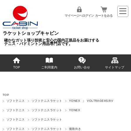
マイページへログイン
カートをみる
ラケットショップキャビン
確かなガット張り技術と安心の国内正規品をお届けする
テニス・バドミントン用品専門店です。
TOP
ご利用案内
お問い合せ
サイトマップ
TOP
ソフトテニス
ソフトテニスラケット
YONEX
VOLTRAGE8S/8V
ソフトテニス
ソフトテニスラケット
YONEX
ソフトテニス
ソフトテニスラケット
ソフトテニス
ソフトテニスラケット
後衛向き