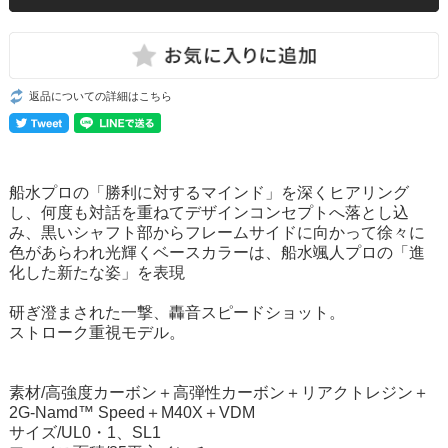
返品についての詳細はこちら
船水プロの「勝利に対するマインド」を深くヒアリング
し、何度も対話を重ねてデザインコンセプトへ落とし込
み、黒いシャフト部からフレームサイドに向かって徐々に
色があらわれ光輝くベースカラーは、船水颯人プロの「進
化した新たな姿」を表現
研ぎ澄まされた一撃、轟音スピードショット。
ストローク重視モデル。
素材/
高強度カーボン＋高弾性カーボン＋リアクトレジン＋
2G-Namd™ Speed＋M40X＋VDM
サイズ/UL0・1、SL1