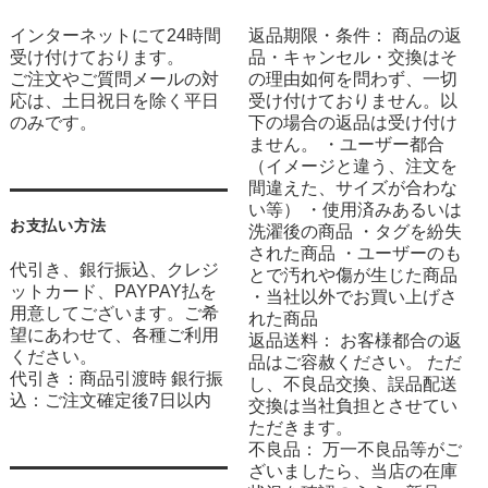
インターネットにて24時間
返品期限・条件： 商品の返
受け付けております。
品・キャンセル・交換はそ
ご注文やご質問メールの対
の理由如何を問わず、一切
応は、土日祝日を除く平日
受け付けておりません。以
のみです。
下の場合の返品は受け付け
ません。 ・ユーザー都合
（イメージと違う、注文を
間違えた、サイズが合わな
い等） ・使用済みあるいは
お支払い方法
洗濯後の商品 ・タグを紛失
された商品 ・ユーザーのも
代引き、銀行振込、クレジ
とで汚れや傷が生じた商品
ットカード、PAYPAY払を
・当社以外でお買い上げさ
用意してございます。ご希
れた商品
望にあわせて、各種ご利用
返品送料： お客様都合の返
ください。
品はご容赦ください。 ただ
代引き：商品引渡時 銀行振
し、不良品交換、誤品配送
込：ご注文確定後7日以内
交換は当社負担とさせてい
ただきます。
不良品： 万一不良品等がご
ざいましたら、当店の在庫