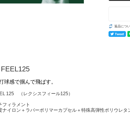
返品につ
 FEEL125
打球感で掴んで飛ばす。
FEEL 125 （レクシスフィール125）
チフィラメント
度ナイロン＋ラバーポリマーカプセル＋特殊高弾性ポリウレタン