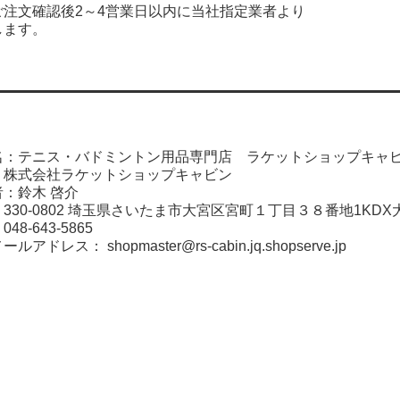
ご注文確認後2～4営業日以内に当社指定業者より
します。
名：テニス・バドミントン用品専門店 ラケットショップキャ
：株式会社ラケットショップキャビン
：鈴木 啓介
330-0802 埼玉県さいたま市大宮区宮町１丁目３８番地1KDX
8-643-5865
メールアドレス：
shopmaster@rs-cabin.jq.shopserve.jp