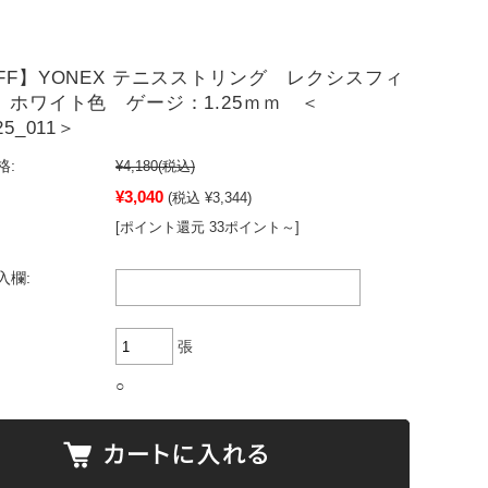
OFF】YONEX テニスストリング レクシスフィ
5 ホワイト色 ゲージ：1.25ｍｍ ＜
25_011＞
格:
¥4,180
(税込)
¥3,040
(税込 ¥3,344)
[ポイント還元 33ポイント～]
入欄:
張
○