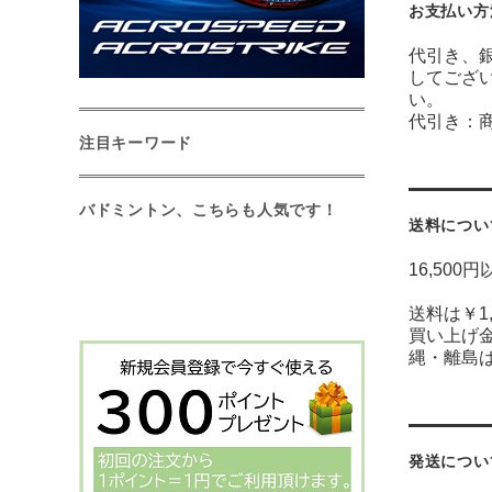
お支払い方
代引き、銀
してござ
い。
代引き：
注目キーワード
バドミントン、こちらも人気です！
送料につい
16,500
送料は￥1
買い上げ金
縄・離島は￥
発送につい