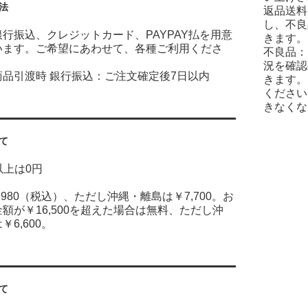
法
返品送料
し、不良
行振込、クレジットカード、PAYPAY払を用意
きます。
います。ご希望にあわせて、各種ご利用くださ
不良品：
況を確認
商品引渡時 銀行振込：ご注文確定後7日以内
きます。
ください
きなくな
て
円以上は0円
,980（税込）、ただし沖縄・離島は￥7,700。お
額が￥16,500を超えた場合は無料、ただし沖
6,600。
て