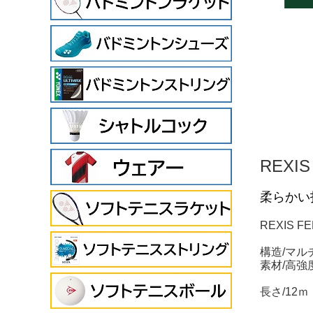
REXIS
柔らかい
REXIS 
構造/マル
素材/
高強
長さ/12ｍ