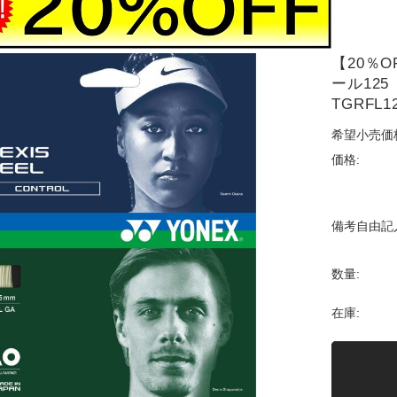
【20％
ール12
TGRFL1
希望小売価
価格:
備考自由記
数量:
在庫: