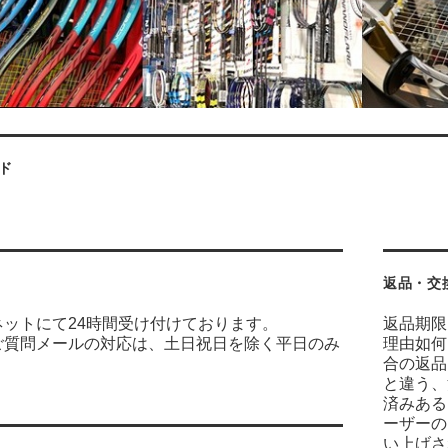
ド
返品・交
ネットにて24時間受け付けております。
返品期限
ご質問メールの対応は、土日祝日を除く平日のみ
理由如何
合の返品
と違う、
済みある
ーザーの
い上げさ