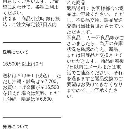
用意してございます。ご希
れた商品
望にあわせて、各種ご利用
返品送料： お客様都合の返
ください。
品はご容赦ください。 ただ
代引き：商品引渡時 銀行振
し、不良品交換、誤品配送
込：ご注文確定後7日以内
交換は当社負担とさせてい
ただきます。
不良品： 万一不良品等がご
ざいましたら、当店の在庫
状況を確認のうえ、新品、
送料について
または同等品と交換させて
いただきます。 商品到着後
16,500円以上は0円
7日以内にメールまたは電
話でご連絡ください。それ
送料は￥1,980（税込）、た
を過ぎますと返品交換のご
だし沖縄・離島は￥7,700。
要望はお受けできなくなり
お買い上げ金額が￥16,500
ますので、ご了承くださ
を超えた場合は無料、ただ
い。
し沖縄・離島は￥6,600。
発送について