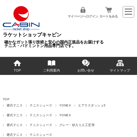
マイページへログイン
カートをみる
ラケットショップキャビン
確かなガット張り技術と安心の国内正規品をお届けする
テニス・バドミントン用品専門店です。
TOP
ご利用案内
お問い合せ
サイトマップ
TOP
硬式テニス
テニスシューズ
YONEX
エアラスダッシュ5
硬式テニス
テニスシューズ
YONEX
硬式テニス
テニスシューズ
クレー・砂入り人工芝用
硬式テニス
テニスシューズ