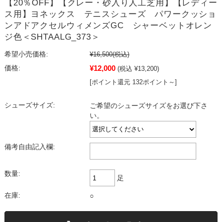
【20％OFF】【クレー・砂入り人工芝用】【レディー
ス用】ヨネックス テニスシューズ パワークッショ
ンアドアクセルウィメンズGC シャーベットオレン
ジ色＜SHTAALG_373＞
希望小売価格:
¥16,500
(税込)
¥12,000
価格:
(税込 ¥13,200)
[ポイント還元 132ポイント～]
シューズサイズ:
ご希望のシューズサイズをお選び下さ
い。
備考自由記入欄:
数量:
足
在庫:
○