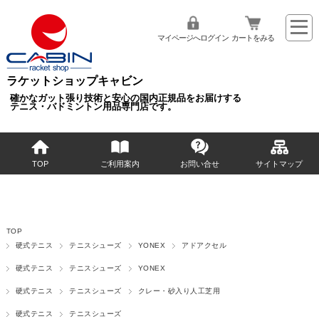
マイページへログイン
カートをみる
ラケットショップキャビン
確かなガット張り技術と安心の国内正規品をお届けする
テニス・バドミントン用品専門店です。
TOP
ご利用案内
お問い合せ
サイトマップ
TOP
硬式テニス
テニスシューズ
YONEX
アドアクセル
硬式テニス
テニスシューズ
YONEX
硬式テニス
テニスシューズ
クレー・砂入り人工芝用
硬式テニス
テニスシューズ