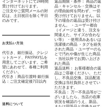
インターネットにて24時間
返品期限・条件： 商品の返
受け付けております。
品・キャンセル・交換はそ
ご注文やご質問メールの対
の理由如何を問わず、一切
応は、土日祝日を除く平日
受け付けておりません。以
のみです。
下の場合の返品は受け付け
ません。 ・ユーザー都合
（イメージと違う、注文を
間違えた、サイズが合わな
い等） ・使用済みあるいは
お支払い方法
洗濯後の商品 ・タグを紛失
された商品 ・ユーザーのも
代引き、銀行振込、クレジ
とで汚れや傷が生じた商品
ットカード、PAYPAY払を
・当社以外でお買い上げさ
用意してございます。ご希
れた商品
望にあわせて、各種ご利用
返品送料： お客様都合の返
ください。
品はご容赦ください。 ただ
代引き：商品引渡時 銀行振
し、不良品交換、誤品配送
込：ご注文確定後7日以内
交換は当社負担とさせてい
ただきます。
不良品： 万一不良品等がご
ざいましたら、当店の在庫
状況を確認のうえ、新品、
送料について
または同等品と交換させて