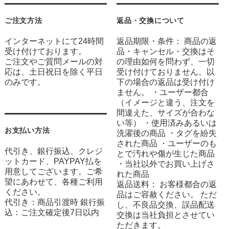
ご注文方法
返品・交換について
インターネットにて24時間
返品期限・条件： 商品の返
受け付けております。
品・キャンセル・交換はそ
ご注文やご質問メールの対
の理由如何を問わず、一切
応は、土日祝日を除く平日
受け付けておりません。以
のみです。
下の場合の返品は受け付け
ません。 ・ユーザー都合
（イメージと違う、注文を
間違えた、サイズが合わな
い等） ・使用済みあるいは
お支払い方法
洗濯後の商品 ・タグを紛失
された商品 ・ユーザーのも
代引き、銀行振込、クレジ
とで汚れや傷が生じた商品
ットカード、PAYPAY払を
・当社以外でお買い上げさ
用意してございます。ご希
れた商品
望にあわせて、各種ご利用
返品送料： お客様都合の返
ください。
品はご容赦ください。 ただ
代引き：商品引渡時 銀行振
し、不良品交換、誤品配送
込：ご注文確定後7日以内
交換は当社負担とさせてい
ただきます。