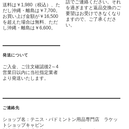
話でご連絡ください。それ
送料は￥1,980（税込）、た
を過ぎますと返品交換のご
だし沖縄・離島は￥7,700。
要望はお受けできなくなり
お買い上げ金額が￥16,500
ますので、ご了承くださ
を超えた場合は無料、ただ
い。
し沖縄・離島は￥6,600。
発送について
ご入金、ご注文確認後2～4
営業日以内に当社指定業者
より発送いたします。
ご連絡先
ショップ名：テニス・バドミントン用品専門店 ラケッ
トショップキャビン