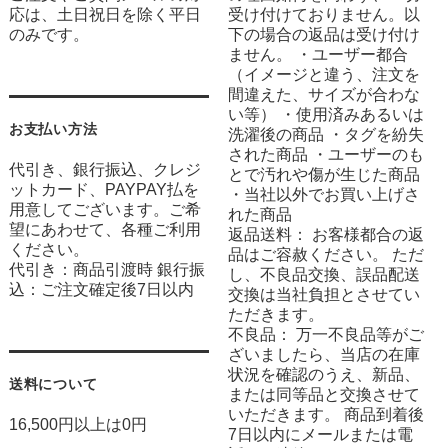
応は、土日祝日を除く平日
受け付けておりません。以
のみです。
下の場合の返品は受け付け
ません。 ・ユーザー都合
（イメージと違う、注文を
間違えた、サイズが合わな
い等） ・使用済みあるいは
お支払い方法
洗濯後の商品 ・タグを紛失
された商品 ・ユーザーのも
代引き、銀行振込、クレジ
とで汚れや傷が生じた商品
ットカード、PAYPAY払を
・当社以外でお買い上げさ
用意してございます。ご希
れた商品
望にあわせて、各種ご利用
返品送料： お客様都合の返
ください。
品はご容赦ください。 ただ
代引き：商品引渡時 銀行振
し、不良品交換、誤品配送
込：ご注文確定後7日以内
交換は当社負担とさせてい
ただきます。
不良品： 万一不良品等がご
ざいましたら、当店の在庫
状況を確認のうえ、新品、
送料について
または同等品と交換させて
いただきます。 商品到着後
16,500円以上は0円
7日以内にメールまたは電