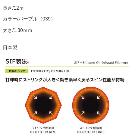
長さ/12ｍ
カラー/パープル（039）
太さ/1.30ｍｍ
日本製