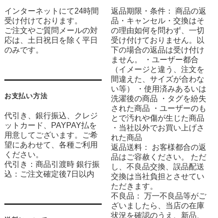
インターネットにて24時間
返品期限・条件： 商品の返
受け付けております。
品・キャンセル・交換はそ
ご注文やご質問メールの対
の理由如何を問わず、一切
応は、土日祝日を除く平日
受け付けておりません。以
のみです。
下の場合の返品は受け付け
ません。 ・ユーザー都合
（イメージと違う、注文を
間違えた、サイズが合わな
い等） ・使用済みあるいは
お支払い方法
洗濯後の商品 ・タグを紛失
された商品 ・ユーザーのも
代引き、銀行振込、クレジ
とで汚れや傷が生じた商品
ットカード、PAYPAY払を
・当社以外でお買い上げさ
用意してございます。ご希
れた商品
望にあわせて、各種ご利用
返品送料： お客様都合の返
ください。
品はご容赦ください。 ただ
代引き：商品引渡時 銀行振
し、不良品交換、誤品配送
込：ご注文確定後7日以内
交換は当社負担とさせてい
ただきます。
不良品： 万一不良品等がご
ざいましたら、当店の在庫
状況を確認のうえ、新品、