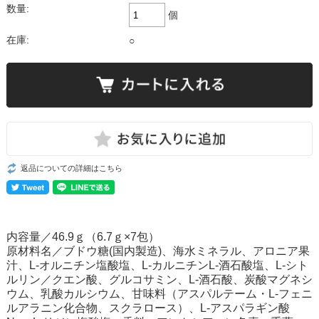
数量:
個
在庫:
○
返品についての詳細はこちら
内容量／46.9ｇ（6.7ｇ×7包）
原材料名／ブドウ糖(国内製造)、海水ミネラル、アロニア果
汁、L-オルニチン塩酸塩、L-カルニチンL-酒石酸塩、L-シト
ルリン／クエン酸、グルコサミン、L-酒石酸、炭酸マグネシ
ウム、乳酸カルシウム、甘味料（アスパルテーム・L-フェニ
ルアラニン化合物、スクラロース）、L-アスパラギン酸