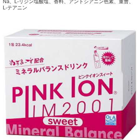
Na、L-リジン塩酸塩、香料、アントシアニン色素、重曹、
L-テアニン