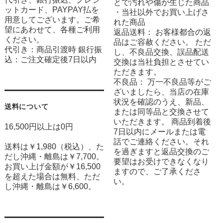
とで汚れや傷が生じた商品
ットカード、PAYPAY払を
・当社以外でお買い上げさ
用意してございます。ご希
れた商品
望にあわせて、各種ご利用
返品送料： お客様都合の返
ください。
品はご容赦ください。 ただ
代引き：商品引渡時 銀行振
し、不良品交換、誤品配送
込：ご注文確定後7日以内
交換は当社負担とさせてい
ただきます。
不良品： 万一不良品等がご
ざいましたら、当店の在庫
状況を確認のうえ、新品、
送料について
または同等品と交換させて
いただきます。 商品到着後
16,500円以上は0円
7日以内にメールまたは電
話でご連絡ください。それ
送料は￥1,980（税込）、た
を過ぎますと返品交換のご
だし沖縄・離島は￥7,700。
要望はお受けできなくなり
お買い上げ金額が￥16,500
ますので、ご了承くださ
を超えた場合は無料、ただ
い。
し沖縄・離島は￥6,600。