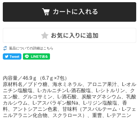
返品についての詳細はこちら
内容量／46.9ｇ（6.7ｇ×7包）
原材料名／ブドウ糖、海水ミネラル、アロニア果汁、L-オル
ニチン塩酸塩、L-カルニチンL-酒石酸塩、L-シトルリン、ク
エン酸、グルコサミン、L-酒石酸、炭酸マグネシウム、乳酸
カルシウム、L-アスパラギン酸Na、L-リジン塩酸塩、香
料、アントシアニン色素、甘味料（アスパルテーム・L-フェ
ニルアラニン化合物、スクラロース）、重曹、L-テアニン