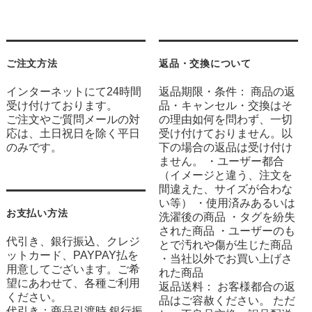
ご注文方法
返品・交換について
インターネットにて24時間
返品期限・条件： 商品の返
受け付けております。
品・キャンセル・交換はそ
ご注文やご質問メールの対
の理由如何を問わず、一切
応は、土日祝日を除く平日
受け付けておりません。以
のみです。
下の場合の返品は受け付け
ません。 ・ユーザー都合
（イメージと違う、注文を
間違えた、サイズが合わな
い等） ・使用済みあるいは
お支払い方法
洗濯後の商品 ・タグを紛失
された商品 ・ユーザーのも
代引き、銀行振込、クレジ
とで汚れや傷が生じた商品
ットカード、PAYPAY払を
・当社以外でお買い上げさ
用意してございます。ご希
れた商品
望にあわせて、各種ご利用
返品送料： お客様都合の返
ください。
品はご容赦ください。 ただ
代引き：商品引渡時 銀行振