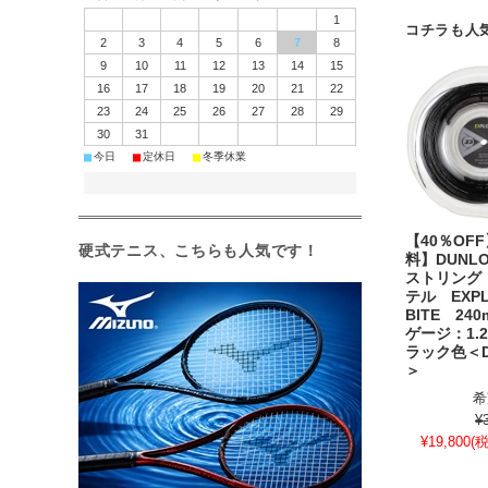
1
コチラも人
2
3
4
5
6
7
8
9
10
11
12
13
14
15
16
17
18
19
20
21
22
23
24
25
26
27
28
29
30
31
■
■
■
今日
定休日
冬季休業
【40％OF
硬式テニス、こちらも人気です！
料】DUNL
ストリング
テル EXPL
BITE 2
ゲージ：1.
ラック色＜DS
＞
希
¥
¥19,800
(税