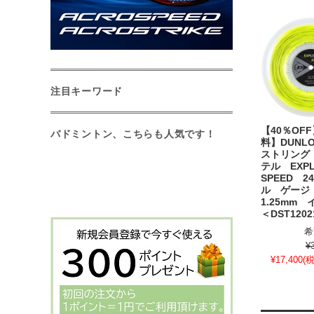
注目キーワード
【40％OF
バドミントン、こちらも人気です！
料】DUNL
ストリング
テル EXPL
SPEED 2
ル ゲージ
1.25mm
＜DST120
希
¥
¥17,400
(税