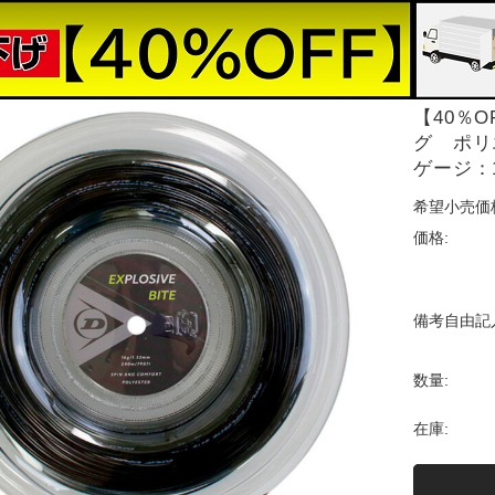
【40％
グ ポリエ
ゲージ：1
希望小売価
価格:
備考自由記
数量:
在庫: