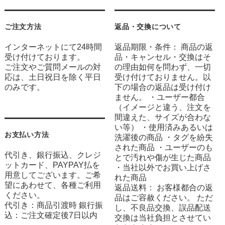
ご注文方法
返品・交換について
インターネットにて24時間
返品期限・条件： 商品の返
受け付けております。
品・キャンセル・交換はそ
ご注文やご質問メールの対
の理由如何を問わず、一切
応は、土日祝日を除く平日
受け付けておりません。以
のみです。
下の場合の返品は受け付け
ません。 ・ユーザー都合
（イメージと違う、注文を
間違えた、サイズが合わな
い等） ・使用済みあるいは
お支払い方法
洗濯後の商品 ・タグを紛失
された商品 ・ユーザーのも
代引き、銀行振込、クレジ
とで汚れや傷が生じた商品
ットカード、PAYPAY払を
・当社以外でお買い上げさ
用意してございます。ご希
れた商品
望にあわせて、各種ご利用
返品送料： お客様都合の返
ください。
品はご容赦ください。 ただ
代引き：商品引渡時 銀行振
し、不良品交換、誤品配送
込：ご注文確定後7日以内
交換は当社負担とさせてい