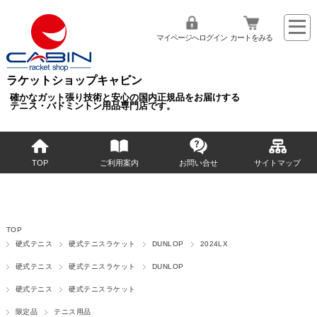
マイページへログイン
カートをみる
ラケットショップキャビン
確かなガット張り技術と安心の国内正規品をお届けする
テニス・バドミントン用品専門店です。
TOP
ご利用案内
お問い合せ
サイトマップ
TOP
硬式テニス
硬式テニスラケット
DUNLOP
2024LX
硬式テニス
硬式テニスラケット
DUNLOP
硬式テニス
硬式テニスラケット
限定品
テニス用品