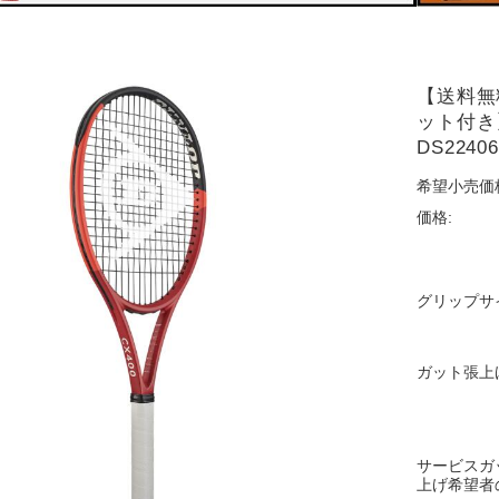
【送料無
ット付き
DS2240
希望小売価
価格:
グリップサ
ガット張上
サービスガ
上げ希望者