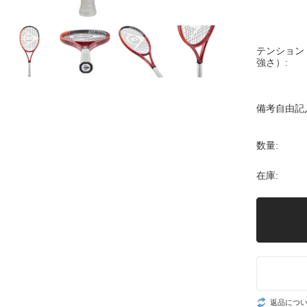
テンション
強さ）:
備考自由記
数量:
在庫:
返品につ