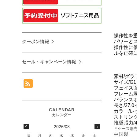
操作性を
パワーと
クーポン情報
操作性に
ルを正確
セール・キャンペーン情報
素材/グ
サイズ/G
フェイス面
フレーム厚/2
バランスポ
長さ/27.
カラー/レ
ストリング
推奨張力/45
2026/08
＊ケース別
中国製
日
月
火
水
木
金
土