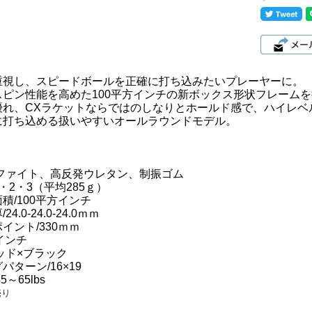
重視し、スピードボールを正確に打ち込みたいプレーヤーに。
スピン性能を高めた100平方インチの新ボックス形状フレーム
優れ、CXラケットならではのしなりとホールド感で、ハイレベ
に打ち込める扱いやすいオールラウンドモデル。
ラファイト、高反発ウレタン、制振ゴム
1・2・3（平均285ｇ）
積/100平方インチ
4.0-24.0-24.0ｍｍ
イント/330ｍｍ
0インチ
ッド×ブラック
パターン/16×19
～65lbs
売り