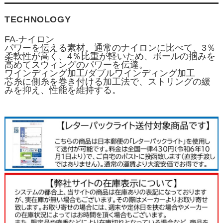
TECHNOLOGY
FA-ナイロン
パワーを伝える素材。通常のナイロンに比べて、3％
柔軟性が高く、4％比重が軽いため、ボールの掴みを
高めてスウィングのパワーを伝達。
ワインディング加工/ダブルワインディング加工
芯糸に側糸を巻き付ける加工法で、ストリングの緩
みを抑え、性能を維持する。