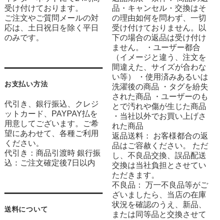
受け付けております。
品・キャンセル・交換はそ
ご注文やご質問メールの対
の理由如何を問わず、一切
応は、土日祝日を除く平日
受け付けておりません。以
のみです。
下の場合の返品は受け付け
ません。 ・ユーザー都合
（イメージと違う、注文を
間違えた、サイズが合わな
い等） ・使用済みあるいは
お支払い方法
洗濯後の商品 ・タグを紛失
された商品 ・ユーザーのも
代引き、銀行振込、クレジ
とで汚れや傷が生じた商品
ットカード、PAYPAY払を
・当社以外でお買い上げさ
用意してございます。ご希
れた商品
望にあわせて、各種ご利用
返品送料： お客様都合の返
ください。
品はご容赦ください。 ただ
代引き：商品引渡時 銀行振
し、不良品交換、誤品配送
込：ご注文確定後7日以内
交換は当社負担とさせてい
ただきます。
不良品： 万一不良品等がご
ざいましたら、当店の在庫
状況を確認のうえ、新品、
送料について
または同等品と交換させて