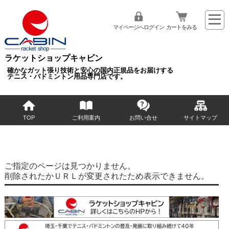
マイページへログイン
カートをみる
ラケットショップキャビン
確かなガット張り技術と安心の国内正規品をお届けする
テニス・バドミントン用品専門店です。
TOP
ご利用案内
お問い合せ
サイトマップ
ご指定のページは見つかりません。
削除されたかＵＲＬが変更されたため表示できません。