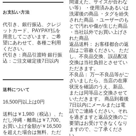
間違えた、サイズが合わな
い等） ・使用済みあるいは
お支払い方法
洗濯後の商品 ・タグを紛失
された商品 ・ユーザーのも
代引き、銀行振込、クレジ
とで汚れや傷が生じた商品
ットカード、PAYPAY払を
・当社以外でお買い上げさ
用意してございます。ご希
れた商品
望にあわせて、各種ご利用
返品送料： お客様都合の返
ください。
品はご容赦ください。 ただ
代引き：商品引渡時 銀行振
し、不良品交換、誤品配送
込：ご注文確定後7日以内
交換は当社負担とさせてい
ただきます。
不良品： 万一不良品等がご
ざいましたら、当店の在庫
状況を確認のうえ、新品、
送料について
または同等品と交換させて
いただきます。 商品到着後
16,500円以上は0円
7日以内にメールまたは電
話でご連絡ください。それ
送料は￥1,980（税込）、た
を過ぎますと返品交換のご
だし沖縄・離島は￥7,700。
要望はお受けできなくなり
お買い上げ金額が￥16,500
ますので、ご了承くださ
を超えた場合は無料、ただ
い。