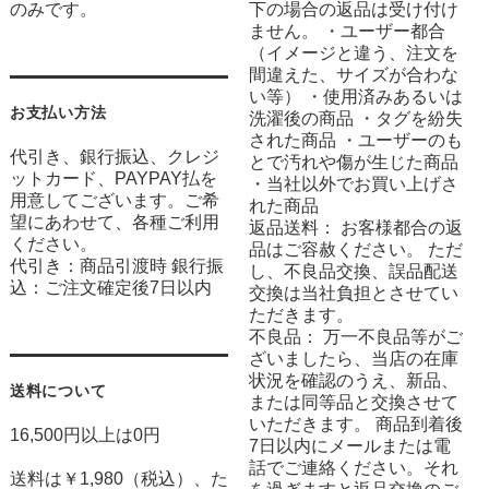
のみです。
下の場合の返品は受け付け
ません。 ・ユーザー都合
（イメージと違う、注文を
間違えた、サイズが合わな
い等） ・使用済みあるいは
お支払い方法
洗濯後の商品 ・タグを紛失
された商品 ・ユーザーのも
代引き、銀行振込、クレジ
とで汚れや傷が生じた商品
ットカード、PAYPAY払を
・当社以外でお買い上げさ
用意してございます。ご希
れた商品
望にあわせて、各種ご利用
返品送料： お客様都合の返
ください。
品はご容赦ください。 ただ
代引き：商品引渡時 銀行振
し、不良品交換、誤品配送
込：ご注文確定後7日以内
交換は当社負担とさせてい
ただきます。
不良品： 万一不良品等がご
ざいましたら、当店の在庫
状況を確認のうえ、新品、
送料について
または同等品と交換させて
いただきます。 商品到着後
16,500円以上は0円
7日以内にメールまたは電
話でご連絡ください。それ
送料は￥1,980（税込）、た