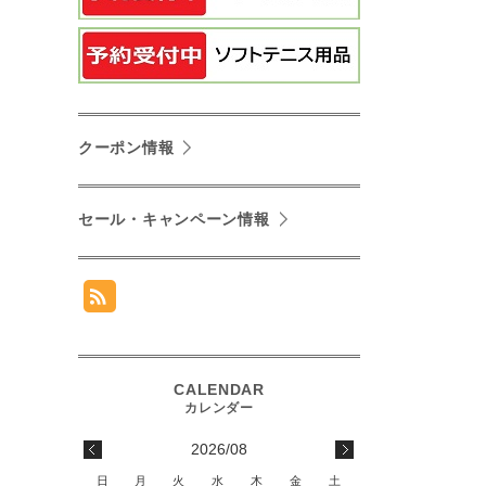
クーポン情報
セール・キャンペーン情報
2026/08
日
月
火
水
木
金
土