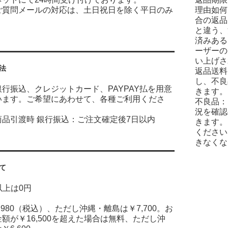
ご質問メールの対応は、土日祝日を除く平日のみ
理由如何
合の返品
と違う、
済みある
ーザーの
い上げさ
法
返品送料
し、不良
行振込、クレジットカード、PAYPAY払を用意
きます。
います。ご希望にあわせて、各種ご利用くださ
不良品：
況を確認
商品引渡時 銀行振込：ご注文確定後7日以内
きます。
ください
きなくな
て
円以上は0円
,980（税込）、ただし沖縄・離島は￥7,700。お
額が￥16,500を超えた場合は無料、ただし沖