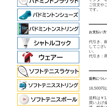
ご注文や
です。
お支払い方
代引き、銀
してござ
い。
代引き：
送料につい
16,500
送料は￥1
買い上げ金