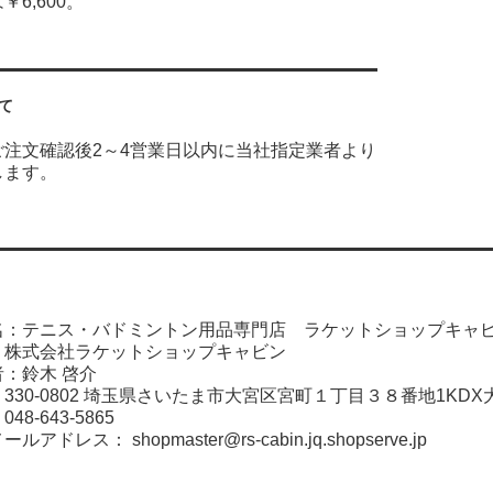
6,600。
て
ご注文確認後2～4営業日以内に当社指定業者より
します。
名：テニス・バドミントン用品専門店 ラケットショップキャ
：株式会社ラケットショップキャビン
：鈴木 啓介
330-0802 埼玉県さいたま市大宮区宮町１丁目３８番地1KDX
8-643-5865
メールアドレス：
shopmaster@rs-cabin.jq.shopserve.jp