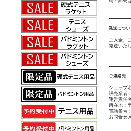
縄・離島は￥
発送につい
ご入金、
発送いた
ご連絡先
ショップ
販売業者
運営責任者
所在地：〒
電話番号：04
お問合せ