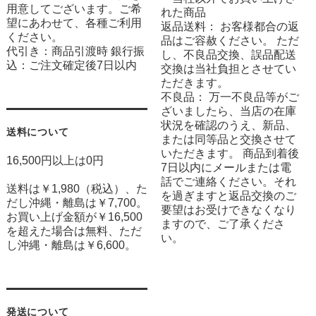
用意してございます。ご希
れた商品
望にあわせて、各種ご利用
返品送料： お客様都合の返
ください。
品はご容赦ください。 ただ
代引き：商品引渡時 銀行振
し、不良品交換、誤品配送
込：ご注文確定後7日以内
交換は当社負担とさせてい
ただきます。
不良品： 万一不良品等がご
ざいましたら、当店の在庫
状況を確認のうえ、新品、
送料について
または同等品と交換させて
いただきます。 商品到着後
16,500円以上は0円
7日以内にメールまたは電
話でご連絡ください。それ
送料は￥1,980（税込）、た
を過ぎますと返品交換のご
だし沖縄・離島は￥7,700。
要望はお受けできなくなり
お買い上げ金額が￥16,500
ますので、ご了承くださ
を超えた場合は無料、ただ
い。
し沖縄・離島は￥6,600。
発送について