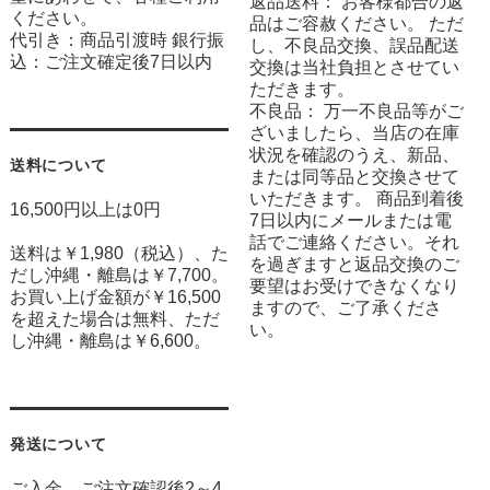
返品送料： お客様都合の返
ください。
品はご容赦ください。 ただ
代引き：商品引渡時 銀行振
し、不良品交換、誤品配送
込：ご注文確定後7日以内
交換は当社負担とさせてい
ただきます。
不良品： 万一不良品等がご
ざいましたら、当店の在庫
状況を確認のうえ、新品、
送料について
または同等品と交換させて
いただきます。 商品到着後
16,500円以上は0円
7日以内にメールまたは電
話でご連絡ください。それ
送料は￥1,980（税込）、た
を過ぎますと返品交換のご
だし沖縄・離島は￥7,700。
要望はお受けできなくなり
お買い上げ金額が￥16,500
ますので、ご了承くださ
を超えた場合は無料、ただ
い。
し沖縄・離島は￥6,600。
発送について
ご入金、ご注文確認後2～4