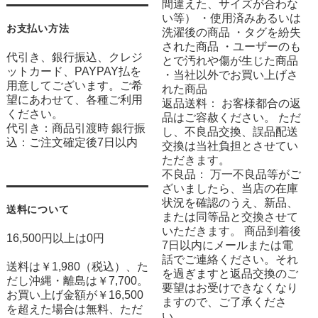
間違えた、サイズが合わな
い等） ・使用済みあるいは
お支払い方法
洗濯後の商品 ・タグを紛失
された商品 ・ユーザーのも
代引き、銀行振込、クレジ
とで汚れや傷が生じた商品
ットカード、PAYPAY払を
・当社以外でお買い上げさ
用意してございます。ご希
れた商品
望にあわせて、各種ご利用
返品送料： お客様都合の返
ください。
品はご容赦ください。 ただ
代引き：商品引渡時 銀行振
し、不良品交換、誤品配送
込：ご注文確定後7日以内
交換は当社負担とさせてい
ただきます。
不良品： 万一不良品等がご
ざいましたら、当店の在庫
状況を確認のうえ、新品、
送料について
または同等品と交換させて
いただきます。 商品到着後
16,500円以上は0円
7日以内にメールまたは電
話でご連絡ください。それ
送料は￥1,980（税込）、た
を過ぎますと返品交換のご
だし沖縄・離島は￥7,700。
要望はお受けできなくなり
お買い上げ金額が￥16,500
ますので、ご了承くださ
を超えた場合は無料、ただ
い。