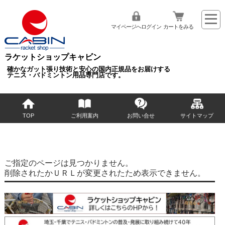
マイページへログイン
カートをみる
ラケットショップキャビン
確かなガット張り技術と安心の国内正規品をお届けする
テニス・バドミントン用品専門店です。
TOP
ご利用案内
お問い合せ
サイトマップ
ご指定のページは見つかりません。
削除されたかＵＲＬが変更されたため表示できません。