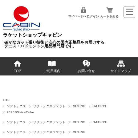
マイページへログイン
カートをみる
ラケットショップキャビン
確かなガット張り技術と安心の国内正規品をお届けする
テニス・バドミントン用品専門店です。
TOP
ご利用案内
お問い合せ
サイトマップ
TOP
ソフトテニス
ソフトテニスラケット
MIZUNO
D-FORCE
2025SSNewColor
ソフトテニス
ソフトテニスラケット
MIZUNO
D-FORCE
ソフトテニス
ソフトテニスラケット
MIZUNO