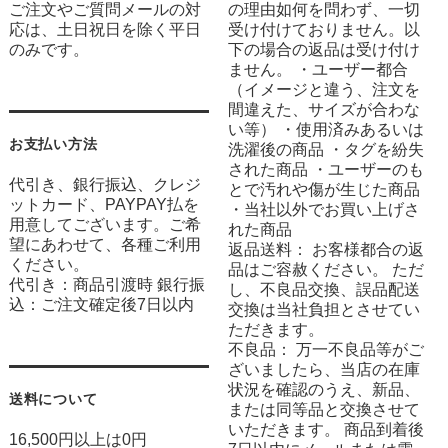
ご注文やご質問メールの対
の理由如何を問わず、一切
応は、土日祝日を除く平日
受け付けておりません。以
のみです。
下の場合の返品は受け付け
ません。 ・ユーザー都合
（イメージと違う、注文を
間違えた、サイズが合わな
い等） ・使用済みあるいは
お支払い方法
洗濯後の商品 ・タグを紛失
された商品 ・ユーザーのも
代引き、銀行振込、クレジ
とで汚れや傷が生じた商品
ットカード、PAYPAY払を
・当社以外でお買い上げさ
用意してございます。ご希
れた商品
望にあわせて、各種ご利用
返品送料： お客様都合の返
ください。
品はご容赦ください。 ただ
代引き：商品引渡時 銀行振
し、不良品交換、誤品配送
込：ご注文確定後7日以内
交換は当社負担とさせてい
ただきます。
不良品： 万一不良品等がご
ざいましたら、当店の在庫
状況を確認のうえ、新品、
送料について
または同等品と交換させて
いただきます。 商品到着後
16,500円以上は0円