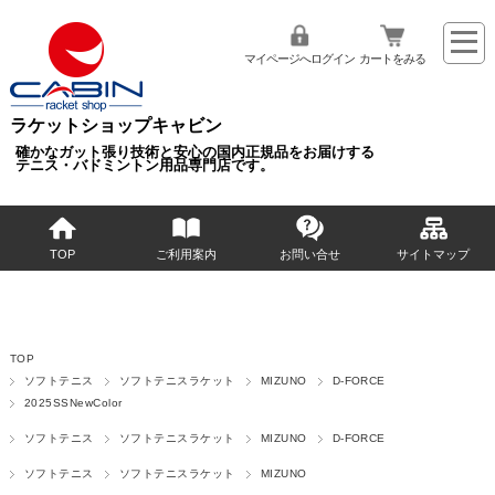
マイページへログイン
カートをみる
ラケットショップキャビン
確かなガット張り技術と安心の国内正規品をお届けする
テニス・バドミントン用品専門店です。
TOP
ご利用案内
お問い合せ
サイトマップ
TOP
ソフトテニス
ソフトテニスラケット
MIZUNO
D-FORCE
2025SSNewColor
ソフトテニス
ソフトテニスラケット
MIZUNO
D-FORCE
ソフトテニス
ソフトテニスラケット
MIZUNO