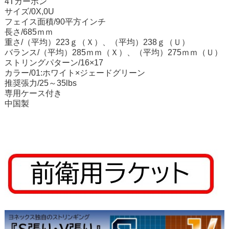
4Tカーボン
サイズ/
0X,0U
フェイス面積/90平方インチ
長さ/685ｍｍ
重さ/（平均）223ｇ（Ｘ）、（平均）238ｇ（Ｕ）
バランス/（平均）285ｍｍ（Ｘ）、（平均）275ｍｍ（Ｕ）
ストリングパターン/16×17
カラー/01
:ホワイト×ジェードグリーン
推奨張力/25～35lbs
専用ケース付き
中国製