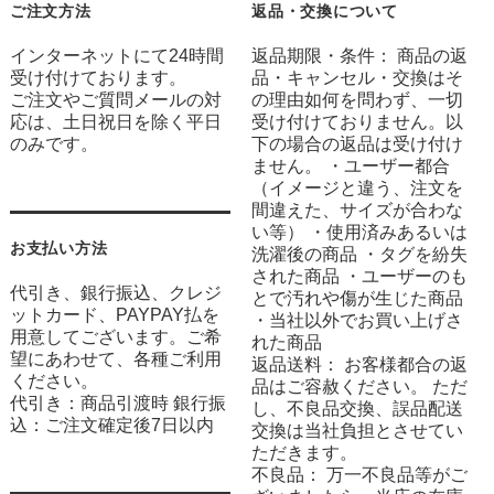
ご注文方法
返品・交換について
インターネットにて24時間
返品期限・条件： 商品の返
受け付けております。
品・キャンセル・交換はそ
ご注文やご質問メールの対
の理由如何を問わず、一切
応は、土日祝日を除く平日
受け付けておりません。以
のみです。
下の場合の返品は受け付け
ません。 ・ユーザー都合
（イメージと違う、注文を
間違えた、サイズが合わな
い等） ・使用済みあるいは
お支払い方法
洗濯後の商品 ・タグを紛失
された商品 ・ユーザーのも
代引き、銀行振込、クレジ
とで汚れや傷が生じた商品
ットカード、PAYPAY払を
・当社以外でお買い上げさ
用意してございます。ご希
れた商品
望にあわせて、各種ご利用
返品送料： お客様都合の返
ください。
品はご容赦ください。 ただ
代引き：商品引渡時 銀行振
し、不良品交換、誤品配送
込：ご注文確定後7日以内
交換は当社負担とさせてい
ただきます。
不良品： 万一不良品等がご