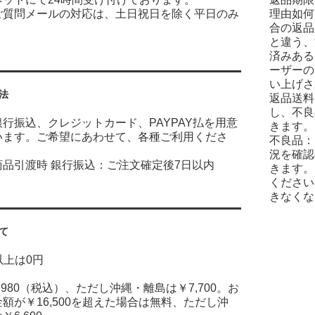
ご質問メールの対応は、土日祝日を除く平日のみ
理由如何
合の返品
と違う、
済みある
ーザーの
い上げさ
法
返品送料
し、不良
行振込、クレジットカード、PAYPAY払を用意
きます。
います。ご希望にあわせて、各種ご利用くださ
不良品：
況を確認
商品引渡時 銀行振込：ご注文確定後7日以内
きます。
ください
きなくな
て
円以上は0円
,980（税込）、ただし沖縄・離島は￥7,700。お
額が￥16,500を超えた場合は無料、ただし沖