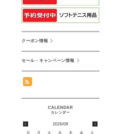
クーポン情報
セール・キャンペーン情報
2026/08
日
月
火
水
木
金
土