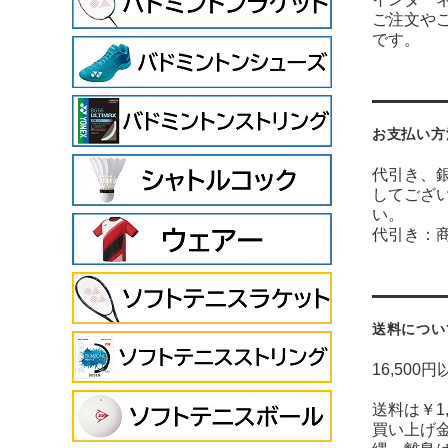
ご注文や
です。
お支払い方
代引き、銀
してござ
い。
代引き：
送料につい
16,500
送料は￥1
買い上げ金