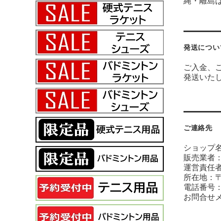
縄・離島は￥
発送につい
ご入金、
発送いた
ご連絡先
ショップ
販売業者
運営責任者
所在地：〒
電話番号：04
お問合せ