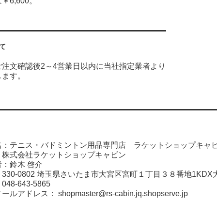
6,600。
て
ご注文確認後2～4営業日以内に当社指定業者より
します。
名：テニス・バドミントン用品専門店 ラケットショップキャ
：株式会社ラケットショップキャビン
：鈴木 啓介
330-0802 埼玉県さいたま市大宮区宮町１丁目３８番地1KDX
8-643-5865
メールアドレス：
shopmaster@rs-cabin.jq.shopserve.jp