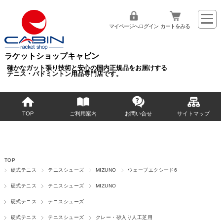
マイページへログイン
カートをみる
ラケットショップキャビン
確かなガット張り技術と安心の国内正規品をお届けする
テニス・バドミントン用品専門店です。
TOP
ご利用案内
お問い合せ
サイトマップ
TOP
硬式テニス
テニスシューズ
MIZUNO
ウェーブエクシード6
硬式テニス
テニスシューズ
MIZUNO
硬式テニス
テニスシューズ
硬式テニス
テニスシューズ
クレー・砂入り人工芝用