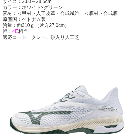
サイズ：23.0～28.5cm
カラー：ホワイト×グリーン
素材：＜甲材＞人工皮革・合成繊維 ＜底材＞合成底
原産国：ベトナム製
質量：約310ｇ（片方27.0cm）
幅：
4
E
相当
適応コート：クレー、砂入り人工芝