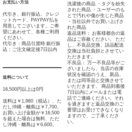
お支払い方法
洗濯後の商品 ・タグを紛失
された商品 ・ユーザーのも
代引き、銀行振込、クレジ
とで汚れや傷が生じた商品
ットカード、PAYPAY払を
・当社以外でお買い上げさ
用意してございます。ご希
れた商品
望にあわせて、各種ご利用
返品送料： お客様都合の返
ください。
品はご容赦ください。 ただ
代引き：商品引渡時 銀行振
し、不良品交換、誤品配送
込：ご注文確定後7日以内
交換は当社負担とさせてい
ただきます。
不良品： 万一不良品等がご
ざいましたら、当店の在庫
状況を確認のうえ、新品、
送料について
または同等品と交換させて
いただきます。 商品到着後
16,500円以上は0円
7日以内にメールまたは電
話でご連絡ください。それ
送料は￥1,980（税込）、た
を過ぎますと返品交換のご
だし沖縄・離島は￥7,700。
要望はお受けできなくなり
お買い上げ金額が￥16,500
ますので、ご了承くださ
を超えた場合は無料、ただ
い。
し沖縄・離島は￥6,600。