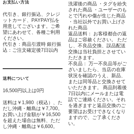
お支払い方法
洗濯後の商品 ・タグを紛失
された商品 ・ユーザーのも
代引き、銀行振込、クレジ
とで汚れや傷が生じた商品
ットカード、PAYPAY払を
・当社以外でお買い上げさ
用意してございます。ご希
れた商品
望にあわせて、各種ご利用
返品送料： お客様都合の返
ください。
品はご容赦ください。 ただ
代引き：商品引渡時 銀行振
し、不良品交換、誤品配送
込：ご注文確定後7日以内
交換は当社負担とさせてい
ただきます。
不良品： 万一不良品等がご
ざいましたら、当店の在庫
状況を確認のうえ、新品、
送料について
または同等品と交換させて
いただきます。 商品到着後
16,500円以上は0円
7日以内にメールまたは電
話でご連絡ください。それ
送料は￥1,980（税込）、た
を過ぎますと返品交換のご
だし沖縄・離島は￥7,700。
要望はお受けできなくなり
お買い上げ金額が￥16,500
ますので、ご了承くださ
を超えた場合は無料、ただ
い。
し沖縄・離島は￥6,600。