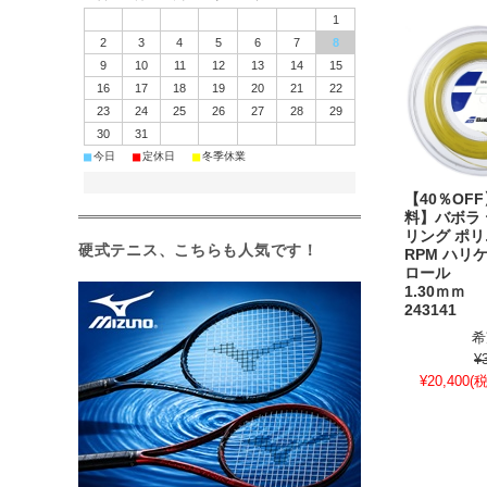
1
2
3
4
5
6
7
8
9
10
11
12
13
14
15
16
17
18
19
20
21
22
23
24
25
26
27
28
29
30
31
■
■
■
今日
定休日
冬季休業
【40％OF
料】バボラ
リング ポ
硬式テニス、こちらも人気です！
RPM ハリケ
ロール 
1.30ｍｍ
243141
希
¥
¥20,400
(税