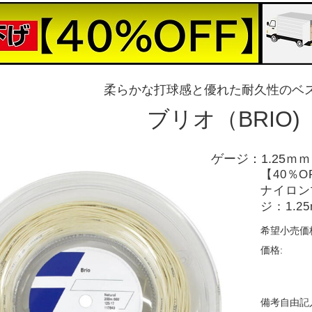
柔らかな打球感と優れた耐久性のベ
ブリオ（BRIO
ゲージ：1.25ｍｍ
【40％
ナイロン
ジ：1.2
希望小売価
価格:
備考自由記