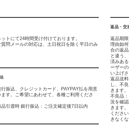
返品・交
ネットにて24時間受け付けております。
返品期限
ご質問メールの対応は、土日祝日を除く平日のみ
理由如何
合の返品
と違う、
済みある
ーザーの
い上げさ
法
返品送料
し、不良
行振込、クレジットカード、PAYPAY払を用意
きます。
います。ご希望にあわせて、各種ご利用くださ
不良品：
況を確認
商品引渡時 銀行振込：ご注文確定後7日以内
きます。
ください
きなくな