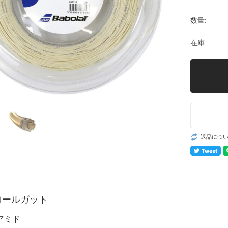
数量:
在庫:
返品につ
 ロールガット
アミド