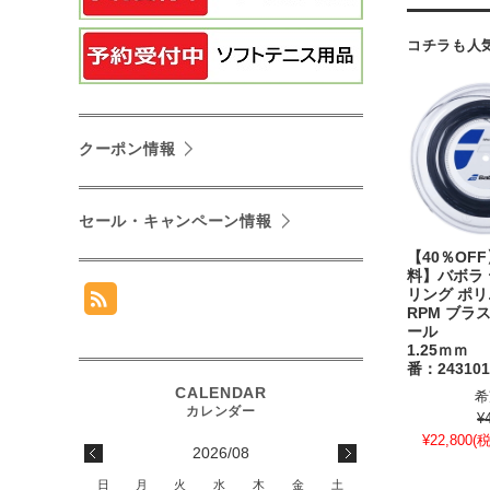
コチラも人
クーポン情報
セール・キャンペーン情報
【40％OF
料】バボラ
リング ポ
RPM ブラス
ール 
1.25
番：243101
希
¥
¥22,800
(税
2026/08
日
月
火
水
木
金
土