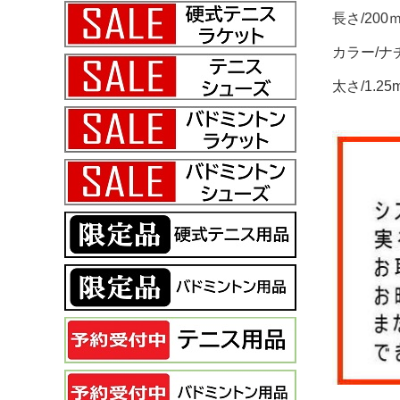
長さ/200
カラー/ナ
太さ/1