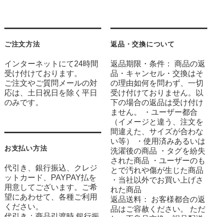
ご注文方法
返品・交換について
インターネットにて24時間
返品期限・条件： 商品の返
受け付けております。
品・キャンセル・交換はそ
ご注文やご質問メールの対
の理由如何を問わず、一切
応は、土日祝日を除く平日
受け付けておりません。以
のみです。
下の場合の返品は受け付け
ません。 ・ユーザー都合
（イメージと違う、注文を
間違えた、サイズが合わな
い等） ・使用済みあるいは
お支払い方法
洗濯後の商品 ・タグを紛失
された商品 ・ユーザーのも
代引き、銀行振込、クレジ
とで汚れや傷が生じた商品
ットカード、PAYPAY払を
・当社以外でお買い上げさ
用意してございます。ご希
れた商品
望にあわせて、各種ご利用
返品送料： お客様都合の返
ください。
品はご容赦ください。 ただ
代引き：商品引渡時 銀行振