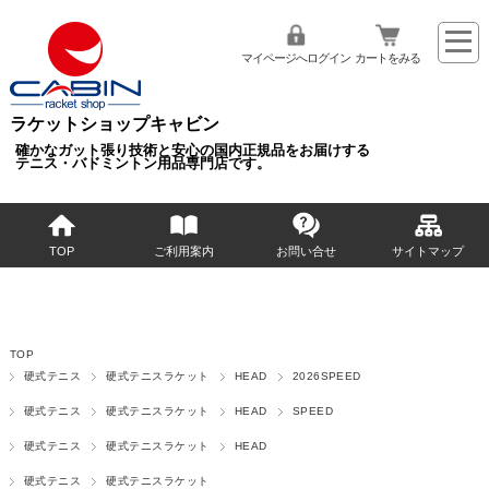
マイページへログイン
カートをみる
ラケットショップキャビン
確かなガット張り技術と安心の国内正規品をお届けする
テニス・バドミントン用品専門店です。
TOP
ご利用案内
お問い合せ
サイトマップ
TOP
硬式テニス
硬式テニスラケット
HEAD
2026SPEED
硬式テニス
硬式テニスラケット
HEAD
SPEED
硬式テニス
硬式テニスラケット
HEAD
硬式テニス
硬式テニスラケット