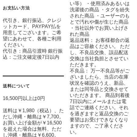
い等） ・使用済みあるいは
お支払い方法
洗濯後の商品 ・タグを紛失
された商品 ・ユーザーのも
代引き、銀行振込、クレジ
とで汚れや傷が生じた商品
ットカード、PAYPAY払を
・当社以外でお買い上げさ
用意してございます。ご希
れた商品
望にあわせて、各種ご利用
返品送料： お客様都合の返
ください。
品はご容赦ください。 ただ
代引き：商品引渡時 銀行振
し、不良品交換、誤品配送
込：ご注文確定後7日以内
交換は当社負担とさせてい
ただきます。
不良品： 万一不良品等がご
ざいましたら、当店の在庫
状況を確認のうえ、新品、
送料について
または同等品と交換させて
いただきます。 商品到着後
16,500円以上は0円
7日以内にメールまたは電
話でご連絡ください。それ
送料は￥1,980（税込）、た
を過ぎますと返品交換のご
だし沖縄・離島は￥7,700。
要望はお受けできなくなり
お買い上げ金額が￥16,500
ますので、ご了承くださ
を超えた場合は無料、ただ
い。
し沖縄・離島は￥6,600。