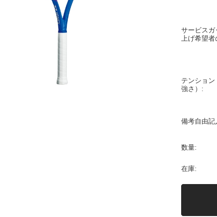
サービスガ
上げ希望者
テンション
強さ）:
備考自由記
数量:
在庫: