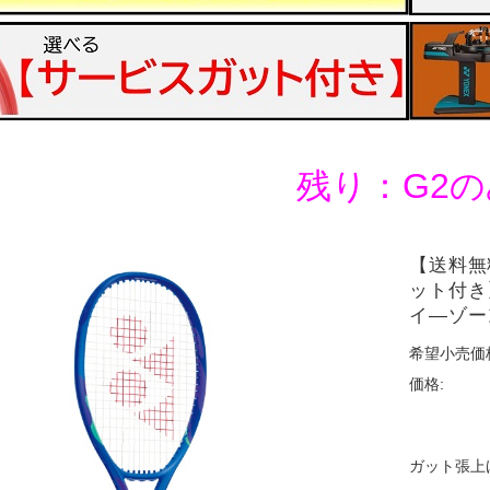
残り：G2の
【送料無
ット付き
イ―ゾーン
希望小売価
価格:
ガット張上