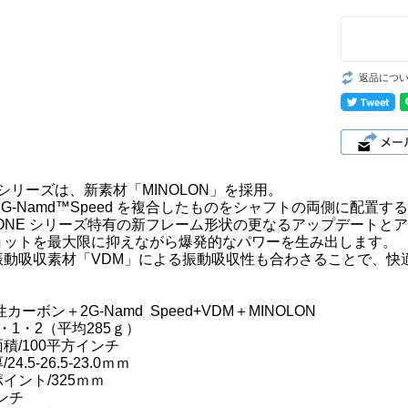
返品につ
Eシリーズは、新素材「MINOLON」を採用。
2G-Namd™Speed を複合したものをシャフトの両側に配
ZONE シリーズ特有の新フレーム形状の更なるアップデートと
ョットを最大限に抑えながら爆発的なパワーを生み出します。
振動吸収素材「VDM」による振動吸収性も合わさることで、快
カーボン＋2G-Namd Speed+VDM＋MINOLON
0・1・2（平均285ｇ）
積/100平方インチ
4.5-26.5-23.0ｍｍ
イント/325ｍｍ
インチ