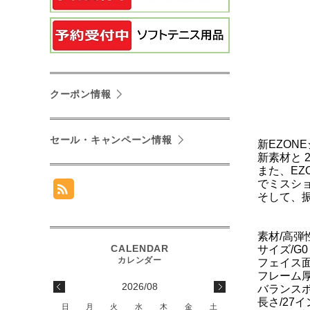
クーポン情報
セール・キャンペーン情報
新EZON
新素材と 
また、E
でミスシ
そして、
素材/高弾性
サイズ/G
フェイス面
フレーム厚/2
2026/08
バランスポ
長さ/27
日
月
火
水
木
金
土