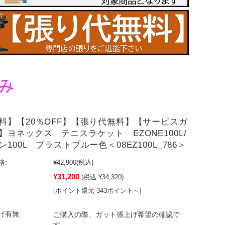
み
料】【20％OFF】【張り代無料】【サービスガ
】ヨネックス テニスラケット EZONE100L/
100L ブラストブルー色＜08EZ100L_786＞
格:
¥42,900
(税込)
¥31,200
(税込 ¥34,320)
[ポイント還元 343ポイント～]
げ有無:
ご購入の際、ガット張上げ希望の確認で
す。