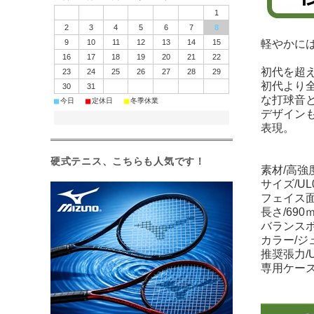
1
2
3
4
5
6
7
8
9
10
11
12
13
14
15
軽やかに
16
17
18
19
20
21
22
初代を超え
23
24
25
26
27
28
29
初代より
30
31
な打球音
■
■
■
今日
定休日
冬季休業
デザインも
表現。
硬式テニス、こちらも人気です！
素材/高強
サイズ/UL
フェイス面
長さ/690
バランスポ
カラー/ジ
推奨張力/UL
専用ケー