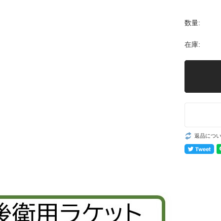
数量:
在庫:
返品につ