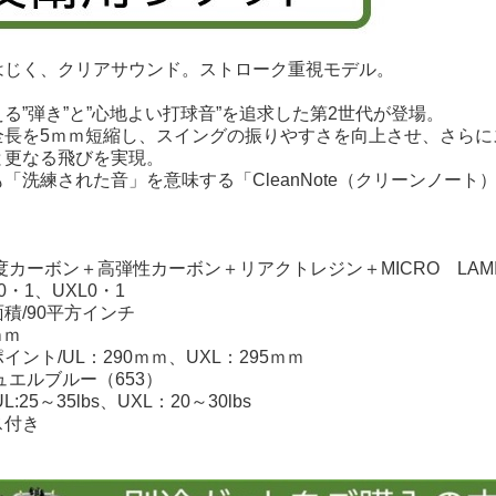
はじく、クリアサウンド。ストローク重視モデル。
る”弾き”と”心地よい打球音”を追求した第2世代が登場。
全長を5ｍｍ短縮し、スイングの振りやすさを向上させ、さらにス
と更なる飛びを実現。
「洗練された音」を意味する「CleanNote（クリーンノー
度カーボン＋高弾性カーボン＋リアクトレジン＋MICRO LAMINA
0・1、UXL0・1
積/90平方インチ
ｍｍ
イント/UL：290ｍｍ、UXL：295ｍｍ
ュエルブルー（653）
:25～35lbs、UXL：20～30lbs
ス付き