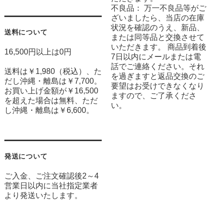
不良品： 万一不良品等がご
ざいましたら、当店の在庫
状況を確認のうえ、新品、
送料について
または同等品と交換させて
いただきます。 商品到着後
16,500円以上は0円
7日以内にメールまたは電
話でご連絡ください。それ
送料は￥1,980（税込）、た
を過ぎますと返品交換のご
だし沖縄・離島は￥7,700。
要望はお受けできなくなり
お買い上げ金額が￥16,500
ますので、ご了承くださ
を超えた場合は無料、ただ
い。
し沖縄・離島は￥6,600。
発送について
ご入金、ご注文確認後2～4
営業日以内に当社指定業者
より発送いたします。