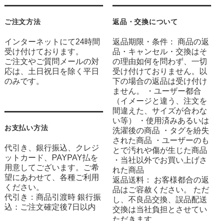
ご注文方法
返品・交換について
インターネットにて24時間
返品期限・条件： 商品の返
受け付けております。
品・キャンセル・交換はそ
ご注文やご質問メールの対
の理由如何を問わず、一切
応は、土日祝日を除く平日
受け付けておりません。以
のみです。
下の場合の返品は受け付け
ません。 ・ユーザー都合
（イメージと違う、注文を
間違えた、サイズが合わな
い等） ・使用済みあるいは
お支払い方法
洗濯後の商品 ・タグを紛失
された商品 ・ユーザーのも
代引き、銀行振込、クレジ
とで汚れや傷が生じた商品
ットカード、PAYPAY払を
・当社以外でお買い上げさ
用意してございます。ご希
れた商品
望にあわせて、各種ご利用
返品送料： お客様都合の返
ください。
品はご容赦ください。 ただ
代引き：商品引渡時 銀行振
し、不良品交換、誤品配送
込：ご注文確定後7日以内
交換は当社負担とさせてい
ただきます。