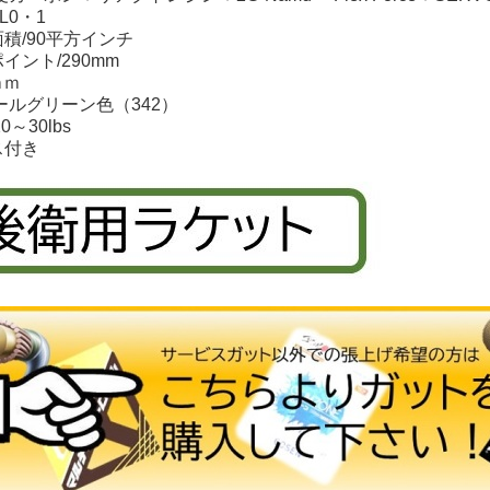
L0・1
積/90平方インチ
イント/290mm
ｍｍ
ールグリーン色（342）
～30lbs
ス付き