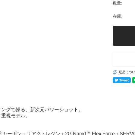
数量:
在庫:
返品につ
ィングで操る、新次元パワーショット。
ク重視モデル。
カーボン＋リアクトレジン＋2G-Namd™ Flex Force＋SERVO 