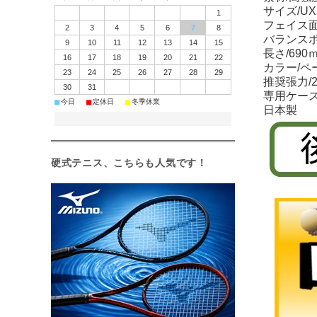
サイズ/UX
1
フェイス面
2
3
4
5
6
7
8
バランスポ
9
10
11
12
13
14
15
長さ/690
16
17
18
19
20
21
22
カラー/ペ
23
24
25
26
27
28
29
推奨張力/20
30
31
専用ケー
■
■
■
今日
定休日
冬季休業
日本製
硬式テニス、こちらも人気です！