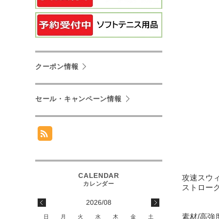
クーポン情報
セール・キャンペーン情報
攻速スウ
ストロー
2026/08
素材/
高強度
日
月
火
水
木
金
土